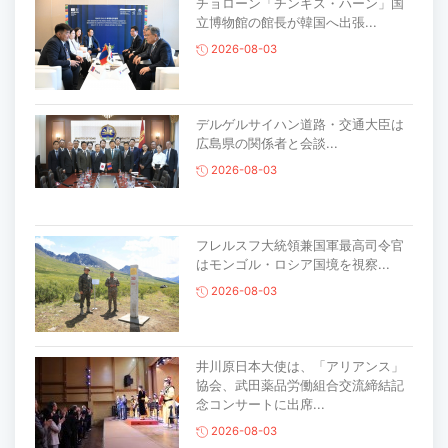
チョローン「チンギス・ハーン」国
立博物館の館長が韓国へ出張...
2026-08-03
デルゲルサイハン道路・交通大臣は
広島県の関係者と会談...
2026-08-03
フレルスフ大統領兼国軍最高司令官
はモンゴル・ロシア国境を視察...
2026-08-03
井川原日本大使は、「アリアンス」
協会、武田薬品労働組合交流締結記
念コンサートに出席...
2026-08-03