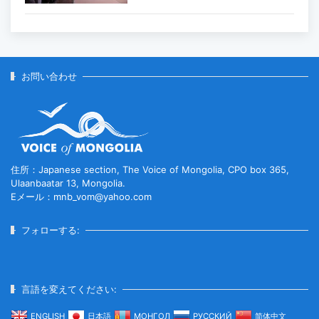
主要生活必需品の価格が前月比1％上
昇
2026-07-30
お問い合わせ
家畜頭数は約7800万頭に達する見通
し
2026-07-30
住所：Japanese section, The Voice of Mongolia, CPO box 365,
Ulaanbaatar 13, Mongolia.
Eメール：mnb_vom@yahoo.com
ロープウェイ建設工事の進捗率は
85％に達している...
フォローする:
2026-07-30
フブスグル湖を凡そ5万人の観光客が
言語を変えてください:
訪問した...
ENGLISH
日本語
МОНГОЛ
РУССКИЙ
简体中文
2026-07-29