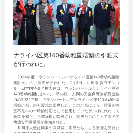
ナライハ区第140番幼稚園増築の引渡式
が行われた。
2024年度「ウランバートル市ナライハ区第140番幼稚園増
築計画」の引渡式が行われた。2月4日、井川原 賢在モンゴ
ル 日本国特命全権大使は、ウランバートル市ナライハ区第
140番幼稚園において、草の根・人間の安全保障無償資金協
力の2024年度「ウランバートル市ナライハ区第140番幼稚園
増築計画」の引渡式に出席した。この計画により、同園の教
室不足への一時的対応として使用していたゲル棟に代わって
基準を満たした増築棟が建設され、園児たちにとって安全で
快適な学習環境が整備された。
井川原大使は同園の教職員、園児たちによる歓迎を受けた