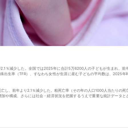
が2.1％減少した。全国では2025年に合計5万6200人の子どもが生まれ、前
殊出生率（TFR）、すなわち女性が生涯に産む子どもの平均数は、2025年
死亡し、前年より2.1％減少した。粗死亡率（その年の人口1000人当たりの死
口の増加や構成、さらには社会・経済状況を把握するうえで重要な統計データと