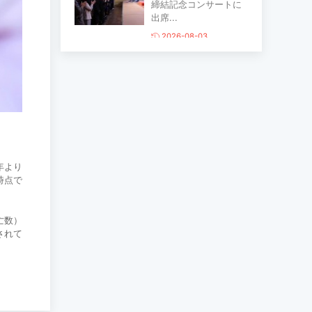
締結記念コンサートに
出席...
2026-08-03
主要生活必需品の価格
が前月比1％上昇
2026-07-30
家畜頭数は約7800万頭
に達する見通し
年より
時点で
2026-07-30
亡数）
ロープウェイ建設工事
されて
の進捗率は85％に達し
ている...
2026-07-30