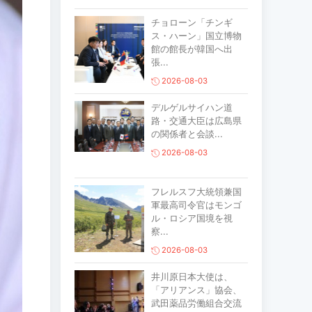
チョローン「チンギ
ス・ハーン」国立博物
館の館長が韓国へ出
張...
2026-08-03
デルゲルサイハン道
路・交通大臣は広島県
の関係者と会談...
2026-08-03
フレルスフ大統領兼国
軍最高司令官はモンゴ
ル・ロシア国境を視
察...
2026-08-03
井川原日本大使は、
「アリアンス」協会、
武田薬品労働組合交流