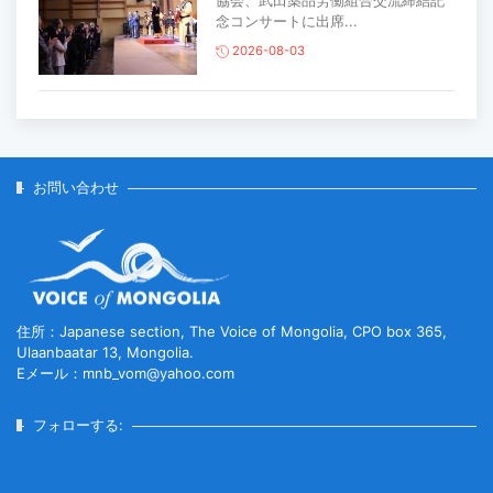
協会、武田薬品労働組合交流締結記
念コンサートに出席...
2026-08-03
主要生活必需品の価格が前月比1％上
昇
2026-07-30
お問い合わせ
家畜頭数は約7800万頭に達する見通
し
2026-07-30
住所：Japanese section, The Voice of Mongolia, CPO box 365,
Ulaanbaatar 13, Mongolia.
Eメール：mnb_vom@yahoo.com
ロープウェイ建設工事の進捗率は
85％に達している...
フォローする:
2026-07-30