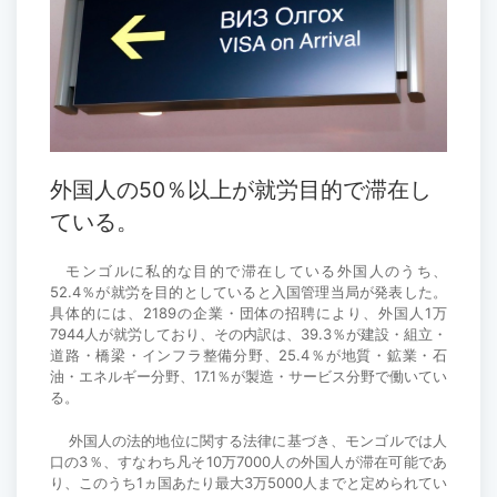
外国人の50％以上が就労目的で滞在し
ている。
モンゴルに私的な目的で滞在している外国人のうち、
52.4％が就労を目的としていると入国管理当局が発表した。
具体的には、2189の企業・団体の招聘により、外国人1万
7944人が就労しており、その内訳は、39.3％が建設・組立・
道路・橋梁・インフラ整備分野、25.4％が地質・鉱業・石
油・エネルギー分野、17.1％が製造・サービス分野で働いてい
る。
外国人の法的地位に関する法律に基づき、モンゴルでは人
口の3％、すなわち凡そ10万7000人の外国人が滞在可能であ
り、このうち1ヵ国あたり最大3万5000人までと定められてい