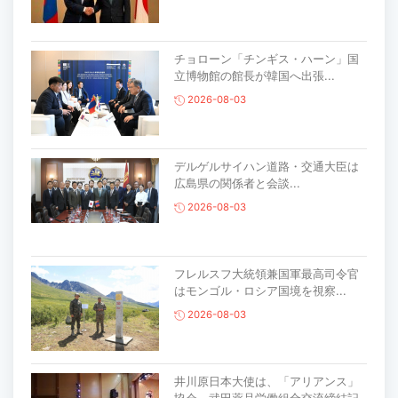
チョローン「チンギス・ハーン」国
立博物館の館長が韓国へ出張...
2026-08-03
デルゲルサイハン道路・交通大臣は
広島県の関係者と会談...
2026-08-03
フレルスフ大統領兼国軍最高司令官
はモンゴル・ロシア国境を視察...
2026-08-03
井川原日本大使は、「アリアンス」