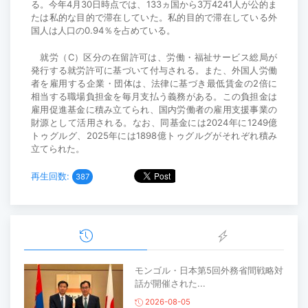
る。今年4月30日時点では、133ヵ国から3万4241人が公的ま
たは私的な目的で滞在していた。私的目的で滞在している外
国人は人口の0.94％を占めている。
就労（C）区分の在留許可は、労働・福祉サービス総局が
発行する就労許可に基づいて付与される。また、外国人労働
者を雇用する企業・団体は、法律に基づき最低賃金の2倍に
相当する職場負担金を毎月支払う義務がある。この負担金は
雇用促進基金に積み立てられ、国内労働者の雇用支援事業の
財源として活用される。なお、同基金には2024年に1249億
トゥグルグ、2025年には1898億トゥグルグがそれぞれ積み
立てられた。
再生回数:
387
モンゴル・日本第5回外務省間戦略対
話が開催された...
2026-08-05