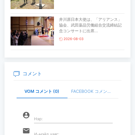
井川原日本大使は、「アリアンス」
協会、武田薬品労働組合交流締結記
念コンサートに出席...
2026-08-03
主要生活必需品の価格が前月比1％上
昇
2026-07-30
コメント
VOM コメント (0)
FACEBOOK コメント (
家畜頭数は約7800万頭に達する見通
し
2026-07-30
account_circle
Нэр:
ロープウェイ建設工事の進捗率は
email
И-мэйл хаяг:
85％に達している...