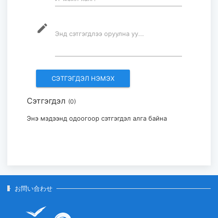
2026-07-30
mode_edit
Энд сэтгэгдлээ оруулна уу...
フブスグル湖を凡そ5万人の観光客が
訪問した...
2026-07-29
Сэтгэгдэл
(0)
モンゴル・日本国際美術展「Stars in
Mongolia and Japan」...
Энэ мэдээнд одоогоор сэтгэгдэл алга байна
2026-07-29
お問い合わせ