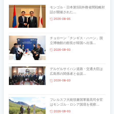
モンゴル・日本第5回外務省間戦略対
話が開催された...
2026-08-05
チョローン「チンギス・ハーン」国
立博物館の館長が韓国へ出張...
2026-08-03
デルゲルサイハン道路・交通大臣は
広島県の関係者と会談...
2026-08-03
フレルスフ大統領兼国軍最高司令官
はモンゴル・ロシア国境を視察...
2026-08-03