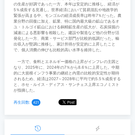
の生産が好調であった一方、本年は安定的に推移し、経済が
5％成長する見通し。世界経済において貿易混乱や地政学的
緊張が高まる中、モンゴルの経済成長率は昨年7％だった。農
業分野の回復に加え、鉱業、特に国内最大級の鉱山であるオ
ユ・トルゴイ鉱山における銅精鉱生産の拡大が、石炭採掘の
減速による悪影響を相殺した。建設や製造など他の分野が活
発化した一方、商業・サービス部門が比較的低調だった。輸
出収入が堅調に推移し、家計所得が安定的に上昇したこと
で、個人消費の伸びも比較的高い水準を維持した。
一方で、食料とエネルギー価格の上昇がインフレの主因と
なり、2025年に、2024年の7％から8.6％に上昇した。中期
的に大規模インフラ事業の継続と内需の比較的安定性が期待
されるため、経済は2027～2028年に平均で約5.5％成長する
と、ホセ・ルイス・ディアス・サンチェス上席エコノミスト
が指摘した。
再生回数:
421