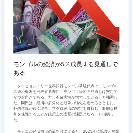
モンゴルの経済が5％成長する見通しで
ある
タエヒョン・リー世界銀行モンゴル常駐代表は、モンゴル
の経済概況を発表する際に「モンゴル経済の見通しは安定的
かつ前向きである一方、不確実性が増大している」と強調し
た。同氏は「経済の多角化と競争力強化を進めるとともに、
外的逆風が続く場合、マクロ経済の安定を維持し、脆弱な世
帯を保護することが政策上の喫緊の課題となる」と指摘し
た。
モンゴル経済概況の最新号によると、2025年に鉱業と農業