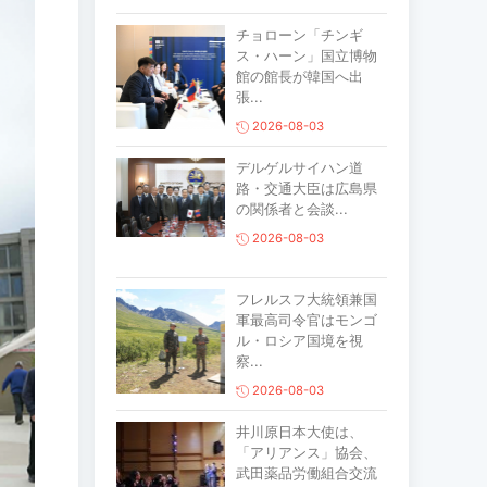
チョローン「チンギ
ス・ハーン」国立博物
館の館長が韓国へ出
張...
2026-08-03
デルゲルサイハン道
路・交通大臣は広島県
の関係者と会談...
2026-08-03
フレルスフ大統領兼国
軍最高司令官はモンゴ
ル・ロシア国境を視
察...
2026-08-03
井川原日本大使は、
「アリアンス」協会、
武田薬品労働組合交流