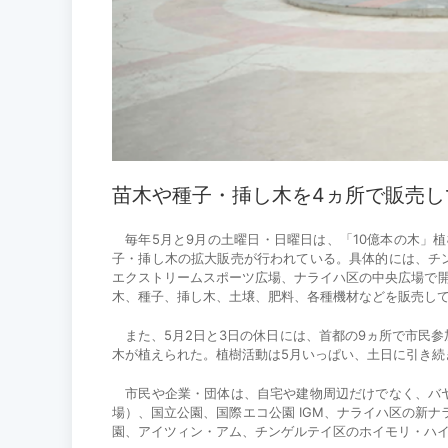
苗木や種子・挿し木を4ヵ所で販売し
毎年5月と9月の土曜日・日曜日は、「10億本の木」植
子・挿し木の拡大販売が行われている。具体的には、チ
エクストリームスポーツ広場、ナライハ区の中央広場で開
木、種子、挿し木、土壌、肥料、各種機材などを販売し
また、5月2日と3日の休日には、首都の9ヵ所で市民参加
木が植えられた。植樹活動は5月いっぱい、土日に引き続
市民や企業・団体は、自宅や建物周辺だけでなく、バヤ
場）、国立公園、国際エコ公園 IGM、ナライハ区の新
園、アイツィン・アム、チンゲルテイ区のホイモリ・ハイ