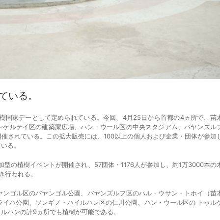
ている。
樹国家デーとして定められている。今回、4月25日から首都の4ヵ所で、苗
ンゲルテイ区の建築家広場、ハン・ウール区の中央スタジアム、バヤンズル
催されている。この拡大販売には、100以上の個人および企業・団体が参加
ている。
型の植樹イベントが開催され、57団体・1176人が参加し、約1万3000本の
き行われる。
ンゴル区のバヤンゴル公園、バヤンズルフ区のハル・ウサン・トホイ（苗
ナライハ公園、ソンギノ・ハイルハン区の仁川公園、ハン・ウール区の トゥル
ルハンの計9ヵ所でも植樹が可能である。