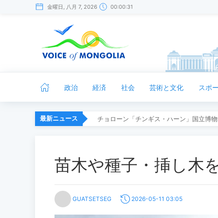
金曜日, 八月 7, 2026
00:00:31
政治
経済
社会
芸術と文化
スポ
最新ニュース
チョローン「チンギス・ハーン」国立博物
苗木や種子・挿し木
GUATSETSEG
2026-05-11 03:05