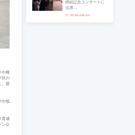
締結記念コンサートに
出席...
2026-08-03
主要生活必需品の価格
が前月比1％上昇
2026-07-30
家畜頭数は約7800万頭
に達する見通し
木や種
フ区の
2026-07-30
し、苗
ロープウェイ建設工事
木や低
の進捗率は85％に達し
ている...
木育成
2026-07-30
ゲン公