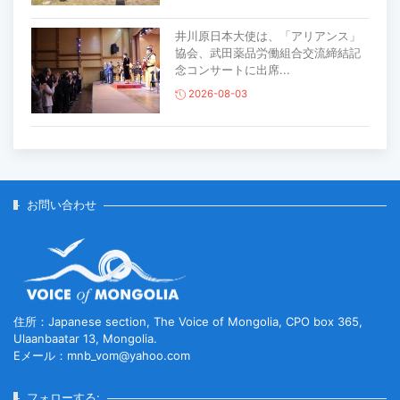
井川原日本大使は、「アリアンス」
協会、武田薬品労働組合交流締結記
念コンサートに出席...
2026-08-03
主要生活必需品の価格が前月比1％上
昇
2026-07-30
お問い合わせ
家畜頭数は約7800万頭に達する見通
し
2026-07-30
住所：Japanese section, The Voice of Mongolia, CPO box 365,
Ulaanbaatar 13, Mongolia.
Eメール：mnb_vom@yahoo.com
ロープウェイ建設工事の進捗率は
85％に達している...
フォローする: