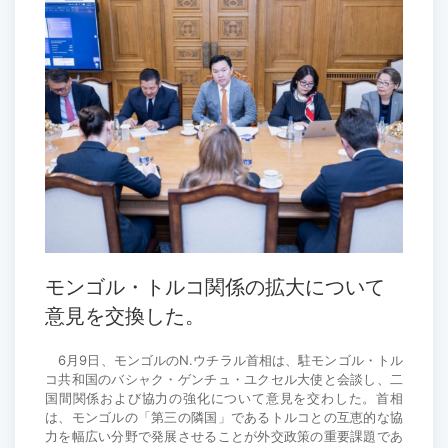
モンゴル・トルコ関係の拡大について
意見を交換した。
6月9日、モンゴルのN.ウチラル首相は、駐モンゴル・トル
コ共和国のバシャク・ゲンチュ・ユクセル大使と会談し、二
国間関係および協力の強化について意見を交わした。首相
は、モンゴルの「第三の隣国」であるトルコとの互恵的な協
力を幅広い分野で発展させることが外交政策の重要課題であ