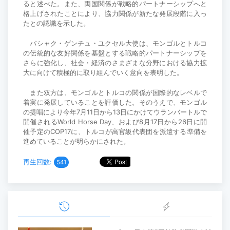
ると述べた。また、両国関係が戦略的パートナーシップへと
格上げされたことにより、協力関係が新たな発展段階に入っ
たとの認識を示した。
バシャク・ゲンチュ・ユクセル大使は、モンゴルとトルコ
の伝統的な友好関係を基盤とする戦略的パートナーシップを
さらに強化し、社会・経済のさまざまな分野における協力拡
大に向けて積極的に取り組んでいく意向を表明した。
また双方は、モンゴルとトルコの関係が国際的なレベルで
着実に発展していることを評価した。そのうえで、モンゴル
の提唱により今年7月11日から13日にかけてウランバートルで
開催されるWorld Horse Day、および8月17日から26日に開
催予定のCOP17に、トルコが高官級代表団を派遣する準備を
進めていることが明らかにされた。
再生回数:
541