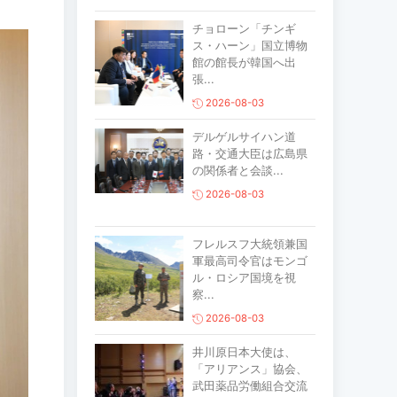
チョローン「チンギ
ス・ハーン」国立博物
館の館長が韓国へ出
張...
2026-08-03
デルゲルサイハン道
路・交通大臣は広島県
の関係者と会談...
2026-08-03
フレルスフ大統領兼国
軍最高司令官はモンゴ
ル・ロシア国境を視
察...
2026-08-03
井川原日本大使は、
「アリアンス」協会、
武田薬品労働組合交流