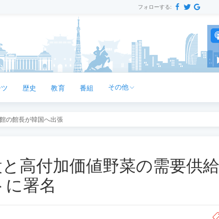
フォローする:
その他
ーツ
歴史
教育
番組
館の館長が韓国へ出張
設と高付加価値野菜の需要供
トに署名