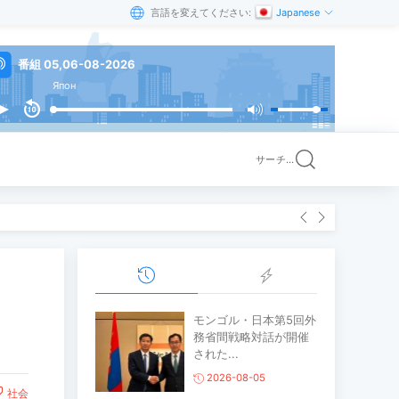
言語を変えてください:
Japanese
番組 05,06-08-2026
Япон
サーチ...
給
モンゴル・日本第5回外
務省間戦略対話が開催
された...
2026-08-05
社会