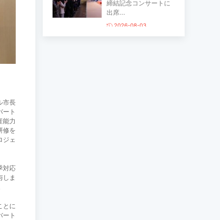
締結記念コンサートに
出席...
2026-08-03
主要生活必需品の価格
が前月比1％上昇
2026-07-30
ル市長
家畜頭数は約7800万頭
バート
に達する見通し
産能力
2026-07-30
研修を
ロジェ
ロープウェイ建設工事
季対応
の進捗率は85％に達し
与しま
ている...
。
2026-07-30
ことに
バート