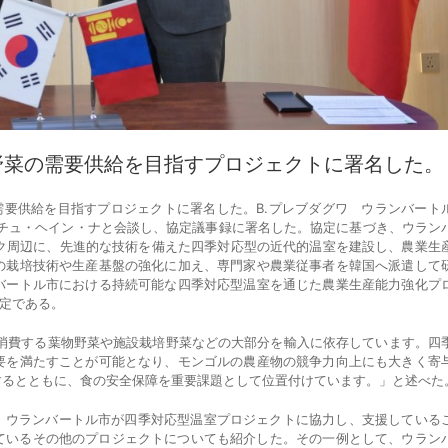
野菜の需要供給を目指すプロジェクトに署名した。
需要供給を目指すプロジェクトに署名した。B.プレブダグワ ウランバート
あるチュ・ヘイン・ナと会談し、協定議事録に署名した。協定に基づき、ウラン
リク周辺に、先進的な技術を備えた四季対応型の近代的温室を建設し、農業生
の栽培技術や生産基盤の強化に加え、専門家や農業従事者を韓国へ派遣して
バートル市における持続可能な四季対応型温室を通じた農業生産能力強化プ
予定である。
が消費する葉物野菜や施設栽培野菜などの大部分を輸入に依存しています。四
要を満たすことが可能となり、モンゴルの農産物の競争力向上にも大きく寄
するとともに、食の安全保障を重要課題として位置付けています。」と述べた
は、ウランバートル市が四季対応型温室プロジェクトに協力し、支援している
しているその他のプロジェクトについても紹介した。その一例として、ウラン