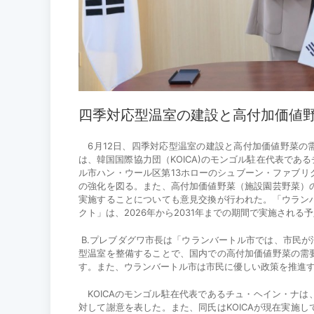
四季対応型温室の建設と高付加価値
6月12日、四季対応型温室の建設と高付加価値野菜の
は、韓国国際協力団（KOICA)のモンゴル駐在代表で
ル市ハン・ウール区第13ホローのシュブーン・ファブ
の強化を図る。また、高付加価値野菜（施設園芸野菜）
実施することについても意見交換が行われた。「ウラン
クト」は、2026年から2031年までの期間で実施される
B.プレブダグワ市長は「ウランバートル市では、市民
型温室を整備することで、国内での高付加価値野菜の需
す。また、ウランバートル市は市民に優しい政策を推進
KOICAのモンゴル駐在代表であるチュ・ヘイン・ナ
対して謝意を表した。また、同氏はKOICAが現在実施