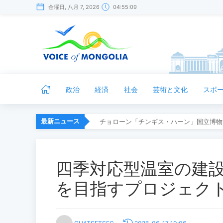
金曜日, 八月 7, 2026
04:55:10
政治
経済
社会
芸術と文化
スポ
最新ニュース
チョローン「チンギス・ハーン」国立博物
四季対応型温室の建
を目指すプロジェク