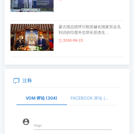
蒙古国总统呼日勒苏赫在国家宫会见
到访的印度外交部长苏杰生...
2026-06-23
蒙古国家木偶剧院将亮相韩国春川国
际木偶艺术节 ...
2026-06-19
注释
VOM 评论 (304)
FACEBOOK 评论 (
中国外交部长王毅对蒙古国进行正式
访问
2026-06-15
account_circle
Нэр: