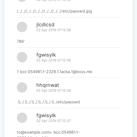
/../..//../..//../..//../..//../..//etc/passwd.jpg
jlcdicsd
02 Apr 2019 07:12:36
786'
fgwisylk
02 Apr 2019 07:12:36
1 bcc:054981.1-2329.1.1acba.1@bxss.me
hhqrnwat
02 Apr 2019 07:12:36
.\\./.\\./.\\./.\\./.\\./.\\./etc/passwd
fgwisylk
02 Apr 2019 07:12:37
to@example.com> bcc:054981.1-