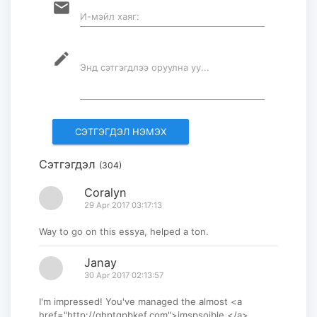
蒙古国与土耳其就深化战略伙伴关系
email
И-мэйл хаяг:
交换意见...
2026-06-11
mode_edit
Энд сэтгэгдлээ оруулна уу...
阿斯塔纳至乌兰巴托直飞航线正式开
通
2026-06-04
Сэтгэгдэл
(304)
蒙古国与哈萨克斯坦商定积极参与欧
亚经济一体化进程...
Coralyn
29 Apr 2017 03:17:13
2026-06-02
Way to go on this essya, helped a ton.
Janay
30 Apr 2017 02:13:57
I'm impressed! You've managed the almost <a
href="http://ghptqpbkef.com">imspsoible.</a>