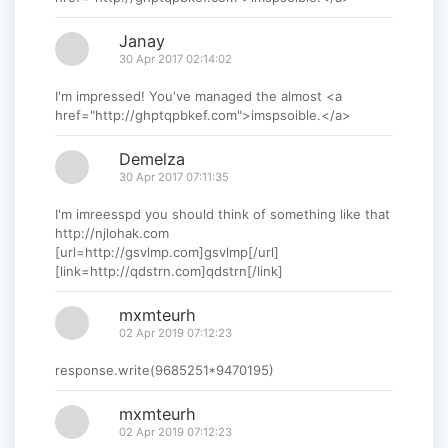
Janay
30 Apr 2017 02:14:02
I'm impressed! You've managed the almost <a
href="http://ghptqpbkef.com">imspsoible.</a>
Demelza
30 Apr 2017 07:11:35
I'm imreesspd you should think of something like that
http://njlohak.com
[url=http://gsvlmp.com]gsvlmp[/url]
[link=http://qdstrn.com]qdstrn[/link]
mxmteurh
02 Apr 2019 07:12:23
response.write(9685251*9470195)
mxmteurh
02 Apr 2019 07:12:23