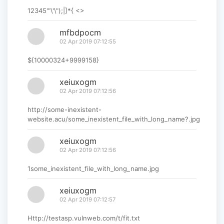
12345'"\'\");|]*{ <>
mfbdpocm
02 Apr 2019 07:12:55
${10000324+9999158}
xeiuxogm
02 Apr 2019 07:12:56
http://some-inexistent-
website.acu/some_inexistent_file_with_long_name?.jpg
xeiuxogm
02 Apr 2019 07:12:56
1some_inexistent_file_with_long_name.jpg
xeiuxogm
02 Apr 2019 07:12:57
Http://testasp.vulnweb.com/t/fit.txt