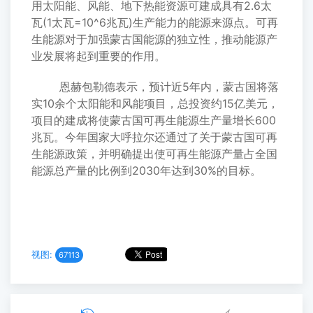
用太阳能、风能、地下热能资源可建成具有
2.6
太
瓦
(1
太瓦
=10^6
兆瓦
)
生产能力的能源来源点。可再
生能源对于加强蒙古国能源的独立性，推动能源产
业发展将起到重要的作用。
恩赫包勒德表示，预计近
5
年内，蒙古国将落
实
10
余个太阳能和风能项目，总投资约
15
亿美元，
项目的建成将使蒙古国可再生能源生产量增长
600
兆瓦。
今年国家大呼拉尔还通过了关于蒙古国可再
生能源政策，并明确提出
使可再生能源产量占全国
能源总产量的比例
到
2030
年达到
30%
的目标。
视图:
67113