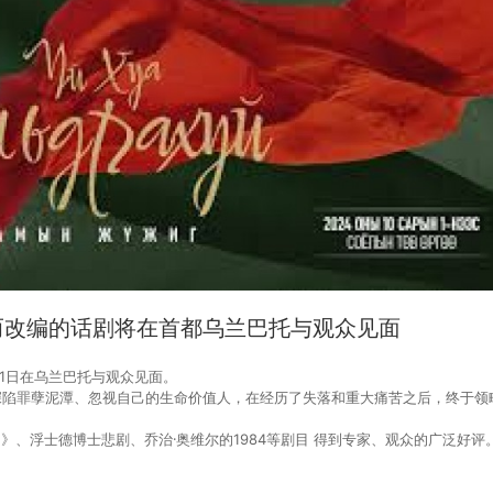
而改编的话剧将在首都乌兰巴托与观众见面
1日在乌兰巴托与观众见面。
深陷罪孽泥潭、忽视自己的生命价值人，在经历了失落和重大痛苦之后，终于领
、浮士德博士悲剧、乔治∙奥维尔的1984等剧目 得到专家、观众的广泛好评