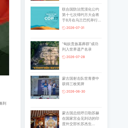
联合国防治荒漠化公约
第十七次缔约方大会将
于8月在乌兰巴托举行...
2026-07-31
“匈奴贵族墓葬群”成功
列入世界遗产名录
2026-07-28
蒙古国射击队世青赛中
获得三枚奖牌
2026-06-30
略到
蒙古国总统呼日勒苏赫
。
在国家宫会见到访的印
度外交部长苏杰生...