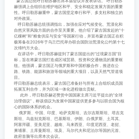
蒙古国总统呼日勒苏赫出席本届会议并发表讲话。 呼日勒苏
赫强调上合组织在维护地区和平、安全和稳定发展方面的重要
性。呼日勒苏赫重申，蒙古国坚定奉行和平、多支柱和独立的
对外政策。
呼日勒苏赫总统强调指出，加强在应对气候变化、荒漠化和
自然灾害风险方面的合作至关重要。他介绍了蒙古国发起的“十
亿棵树”和“粮食供应与安全”等国家行动，并宣布蒙古国正在积
极筹备在2026年于乌兰巴托举办联合国防治荒漠化公约第十七
次缔约方大会。
在讲话中，呼日勒苏赫提到了蒙古国提出的“过境蒙古国”目
标，旨在将蒙古国打造成区域贸易、投资和交通物流的重要枢
纽。他强调，蒙古国正与俄罗斯和中国积极合作，推进在公
路、铁路、能源和旅游等领域的重大项目，以及天然气管道项
目。
呼日勒苏赫总统表示，蒙古国已准备好与所有上合组织成员国
拓展互利合作，并为区域一体化进程做出贡献。
此外，呼日勒苏赫还赞赏中国国家主席习近平提出的“全球
治理倡议”，称该倡议为发展中国家提供更多参与以联合国为核
心的国际体系的机会。
俄罗斯、中国、印度、哈萨克斯坦、吉尔吉斯斯坦、塔吉克
斯坦、乌兹别克斯坦、巴基斯坦、伊朗、白俄罗斯、土耳其、
阿塞拜疆、亚美尼亚、越南、马来西亚、印度尼西亚、老挝、
柬埔寨、土库曼斯坦、埃及、马尔代夫和尼泊尔等国的元首、
政府首脑等出席本次会议。