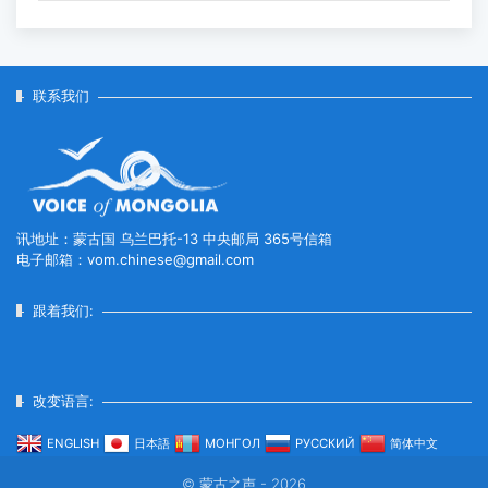
蒙古国家木偶剧院将亮相韩国春川国
际木偶艺术节 ...
2026-06-19
联系我们
中国外交部长王毅对蒙古国进行正式
访问
2026-06-15
讯地址：蒙古国 乌兰巴托-13 中央邮局 365号信箱
电子邮箱：vom.chinese@gmail.com
蒙古国与土耳其就深化战略伙伴关系
交换意见...
跟着我们:
2026-06-11
改变语言:
阿斯塔纳至乌兰巴托直飞航线正式开
通
ENGLISH
日本語
МОНГОЛ
РУССКИЙ
简体中文
2026-06-04
© 蒙古之声 - 2026