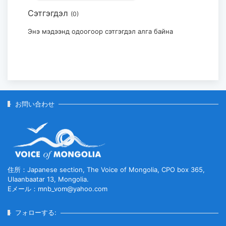
Сэтгэгдэл
(0)
モンゴル・日本国際美術展「Stars in
Mongolia and Japan」...
Энэ мэдээнд одоогоор сэтгэгдэл алга байна
2026-07-29
お問い合わせ
住所：Japanese section, The Voice of Mongolia, CPO box 365,
Ulaanbaatar 13, Mongolia.
Eメール：mnb_vom@yahoo.com
フォローする: