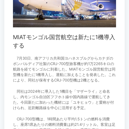
MIATモンゴル国営航空は新たに1機導入
する
7月30日、南アフリカ共和国ヨハネスブルグからカナダの
ボンバルディア社製のCRJ-700型旅客機が約1万2265キロの
航路を経てモンゴルに到着した。MIATモンゴル国営航空は同
型機を新たに1機導入し、運航に加えることを発表した。これ
により、同社が保有するCRJ-700型機は2機となる。
同社は2024年に導入した1機目を「マザーライ」と命名
し、内モンゴル自治区フフホト線や国内路線で運航してき
た。今回新たに加わった機材には「ユキヒョウ」と愛称が付
けられ、近距離路線を中心に活用する予定。
CRJ-700型機は、1時間あたり平均1.5トンの燃料を消費
し、座席1席あたりの燃料消費量は約21.4リットル。客室は足