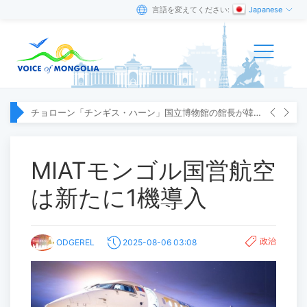
言語を変えてください:
Japanese
チョローン「チンギス・ハーン」国立博物館の館長が韓国へ出張
MIATモンゴル国営航空
は新たに1機導入
政治
ODGEREL
2025-08-06 03:08