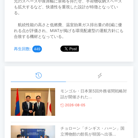
元のスペースや座席幅に余裕を持たせ、手荷物収納スペース
も拡大するなど、快適性を重視した設計が特徴となってい
る。
航続性能の高さと低燃費、温室効果ガス排出量の削減に優
れる点が評価され、MIATが掲げる環境配慮型の運航方針にも
合致する機材となっている。
再生回数:
449
モンゴル・日本第5回外務省間戦略対
話が開催された...
2026-08-05
チョローン「チンギス・ハーン」国
立博物館の館長が韓国へ出張...