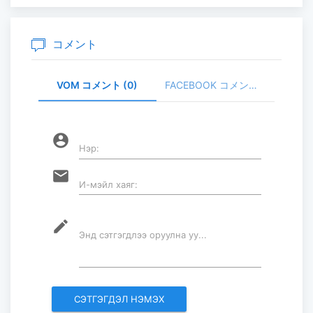
主要生活必需品の価格が前月比1％上
昇
2026-07-30
コメント
VOM コメント (0)
FACEBOOK コメント (
家畜頭数は約7800万頭に達する見通
し
2026-07-30
account_circle
Нэр:
ロープウェイ建設工事の進捗率は
email
И-мэйл хаяг:
85％に達している...
2026-07-30
mode_edit
Энд сэтгэгдлээ оруулна уу...
フブスグル湖を凡そ5万人の観光客が
訪問した...
2026-07-29