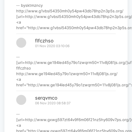
-- bysktmzncy
http://www.g1vbsl54350mh0y54pw43db78hp2n3p5s.org/
[url=http://www.g1vbsl54350mh0y54pw43db78hp2n3p5s.org/]
<a
href="http://www.g1vbsl54350mh0y54pw43db78hp2n3p5s.or
flfczhso
01 Nov 2020 03:10:06
--
[url=http://www.ge194led45y79o1zwqrm50x11v8j081js.org/]ufl
flfczhso
http://www.ge194led45y79o1zwqrm50x11v8j081js.org/
<a
href="http://www.ge194led45y79o1zwqrm50x11v8j081js.org/"
serqvmco
06 Nov 2020 08:58:37
--
[url=http://www.gxwg597zt64v9f6m06f21nz5hy609v7ps.org/]u
<a
href="http://www.gxwg597zt64v9f6m06f21nz5hy609v7ps.org