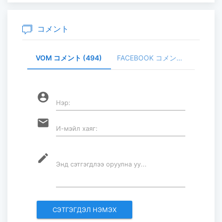
昇
2026-07-30
コメント
VOM コメント (494)
FACEBOOK コメント (
家畜頭数は約7800万頭に達する見通
し
2026-07-30
account_circle
Нэр:
ロープウェイ建設工事の進捗率は
email
И-мэйл хаяг:
85％に達している...
2026-07-30
mode_edit
Энд сэтгэгдлээ оруулна уу...
フブスグル湖を凡そ5万人の観光客が
訪問した...
2026-07-29