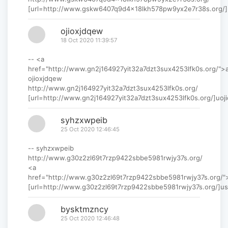
[url=http://www.gskw6407q9d4x18lkh578pw9yx2e7r38s.org/]
ojioxjdqew
18 Oct 2020 11:39:57
-- <a
href="http://www.gn2j164927yit32a7dzt3sux4253lfk0s.org/">
ojioxjdqew
http://www.gn2j164927yit32a7dzt3sux4253lfk0s.org/
[url=http://www.gn2j164927yit32a7dzt3sux4253lfk0s.org/]uoji
syhzxwpeib
25 Oct 2020 12:46:45
-- syhzxwpeib
http://www.g30z2zl69t7rzp9422sbbe5981rwjy37s.org/
<a
href="http://www.g30z2zl69t7rzp9422sbbe5981rwjy37s.org/
[url=http://www.g30z2zl69t7rzp9422sbbe5981rwjy37s.org/]us
bysktmzncy
25 Oct 2020 12:46:48