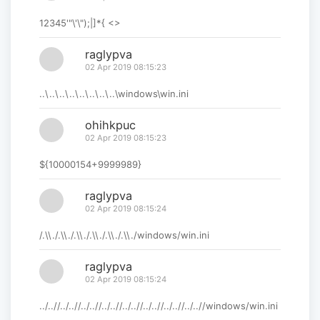
12345'"\'\");|]*{ <>
raglypva
02 Apr 2019 08:15:23
..\..\..\..\..\..\..\..\windows\win.ini
ohihkpuc
02 Apr 2019 08:15:23
${10000154+9999989}
raglypva
02 Apr 2019 08:15:24
/.\\./.\\./.\\./.\\./.\\./.\\./windows/win.ini
raglypva
02 Apr 2019 08:15:24
../..//../..//../..//../..//../..//../..//../..//../..//windows/win.ini