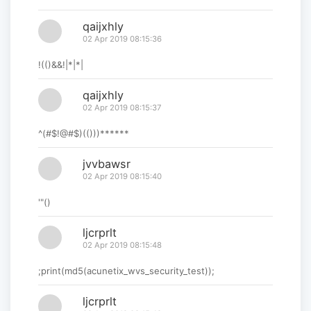
qaijxhly
02 Apr 2019 08:15:36
!(()&&!|*|*|
qaijxhly
02 Apr 2019 08:15:37
^(#$!@#$)(()))******
jvvbawsr
02 Apr 2019 08:15:40
'"()
ljcrprlt
02 Apr 2019 08:15:48
;print(md5(acunetix_wvs_security_test));
ljcrprlt