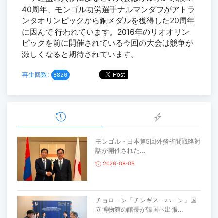
40周年、モンゴル功労選手ナルマンダフがアトラ
ンタオリンピックから銅メダルを獲得し
た
20周年
に
因んで
行われています。2016年のリオオリン
ピックを前に開催されている今回の大会は競争が
激しくなると期待されています。
再生回数:
8826
モンゴル・日本第5回外務省間戦略対
話が開催された...
2026-08-05
チョローン「チンギス・ハーン」国
立博物館の館長が韓国へ出張...