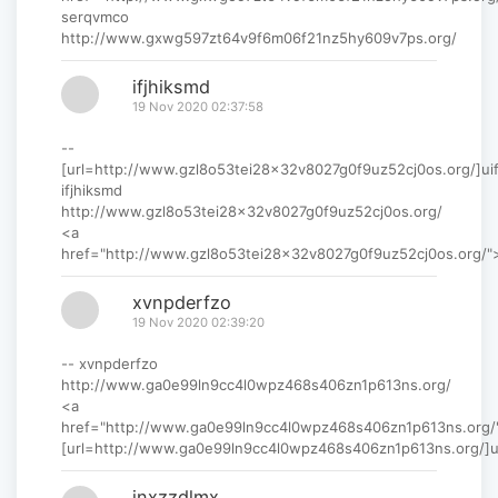
serqvmco
http://www.gxwg597zt64v9f6m06f21nz5hy609v7ps.org/
ifjhiksmd
19 Nov 2020 02:37:58
--
[url=http://www.gzl8o53tei28x32v8027g0f9uz52cj0os.org/]uifj
ifjhiksmd
http://www.gzl8o53tei28x32v8027g0f9uz52cj0os.org/
<a
href="http://www.gzl8o53tei28x32v8027g0f9uz52cj0os.org/">
xvnpderfzo
19 Nov 2020 02:39:20
-- xvnpderfzo
http://www.ga0e99ln9cc4l0wpz468s406zn1p613ns.org/
<a
href="http://www.ga0e99ln9cc4l0wpz468s406zn1p613ns.org/
[url=http://www.ga0e99ln9cc4l0wpz468s406zn1p613ns.org/]ux
inxzzdlmx