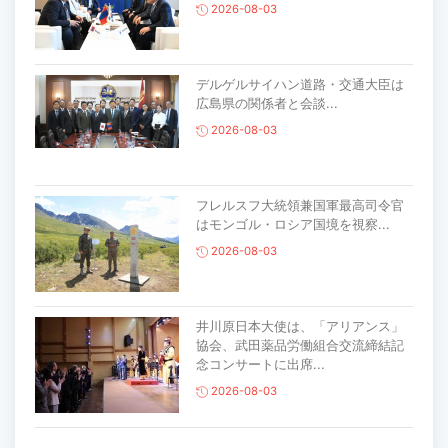
2026-08-03
デルゲルサイハン道路・交通大臣は
広島県の関係者と会談...
2026-08-03
フレルスフ大統領兼国軍最高司令官
はモンゴル・ロシア国境を視察...
2026-08-03
井川原日本大使は、「アリアンス」
協会、武田薬品労働組合交流締結記
念コンサートに出席...
2026-08-03
主要生活必需品の価格が前月比1％上