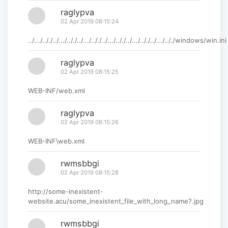
raglypva
02 Apr 2019 08:15:24
../.../.././../.../.././../.../.././../.../.././../.../.././../.../.././windows/win.ini
raglypva
02 Apr 2019 08:15:25
WEB-INF/web.xml
raglypva
02 Apr 2019 08:15:26
WEB-INF\web.xml
rwmsbbgi
02 Apr 2019 08:15:28
http://some-inexistent-
website.acu/some_inexistent_file_with_long_name?.jpg
rwmsbbgi