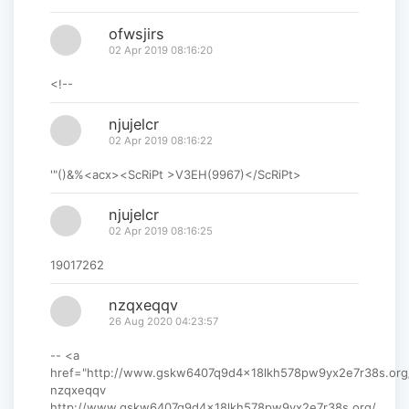
ofwsjirs
02 Apr 2019 08:16:20
<!--
njujelcr
02 Apr 2019 08:16:22
'"()&%<acx><ScRiPt >V3EH(9967)</ScRiPt>
njujelcr
02 Apr 2019 08:16:25
19017262
nzqxeqqv
26 Aug 2020 04:23:57
-- <a
href="http://www.gskw6407q9d4x18lkh578pw9yx2e7r38s.org
nzqxeqqv
http://www.gskw6407q9d4x18lkh578pw9yx2e7r38s.org/