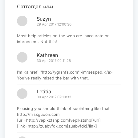
Сэтгэгдэл
(494)
モンゴル・日本国際美術展「Stars in
Mongolia and Japan」...
Suzyn
29 Apr 2017 12:00:30
2026-07-29
Most help articles on the web are inaccurate or
inhroecent. Not this!
Kathreen
30 Apr 2017 02:11:26
I'm <a href="http://ygrsnfs.com">imrsesped.</a>
You've really raised the bar with that.
Letitia
30 Apr 2017 07:10:33
Pleasing you should think of soeihtmng like that
http://mlsxguoon.com
[url=http://veplkztshp.com]veplkztshp[/url]
[link=http://zuabvfdk.com]zuabvfdk[/link]