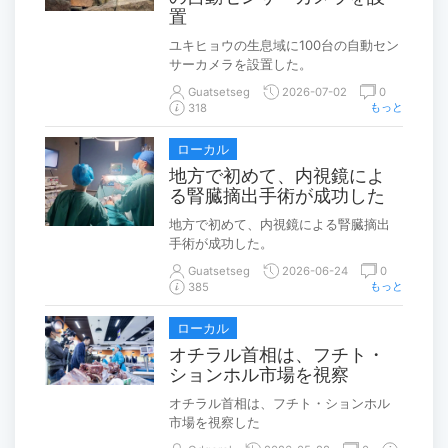
置
ユキヒョウの生息域に100台の自動セン
サーカメラを設置した。
Guatsetseg
2026-07-02
0
もっと
318
ローカル
地方で初めて、内視鏡によ
る腎臓摘出手術が成功した
地方で初めて、内視鏡による腎臓摘出
手術が成功した。
Guatsetseg
2026-06-24
0
もっと
385
ローカル
オチラル首相は、フチト・
ションホル市場を視察
オチラル首相は、フチト・ションホル
市場を視察した