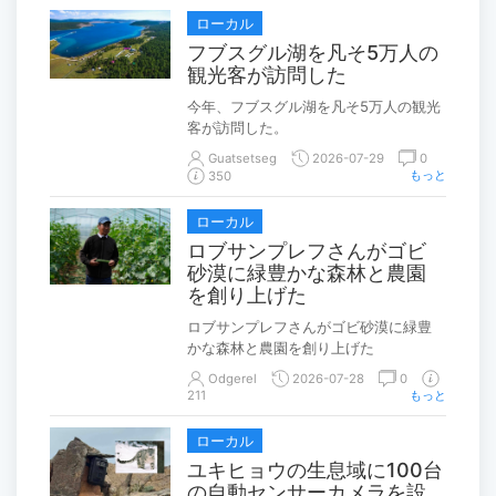
ローカル
フブスグル湖を凡そ5万人の
観光客が訪問した
今年、フブスグル湖を凡そ5万人の観光
客が訪問した。
Guatsetseg
2026-07-29
0
もっと
350
ローカル
ロブサンプレフさんがゴビ
砂漠に緑豊かな森林と農園
を創り上げた
ロブサンプレフさんがゴビ砂漠に緑豊
かな森林と農園を創り上げた
Odgerel
2026-07-28
0
211
もっと
ローカル
ユキヒョウの生息域に100台
の自動センサーカメラを設