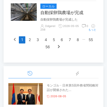
ローカル
自動採卵鶏農場が完成
自動採卵鶏農場が完成した
Odgerel
2026-05-05
0
256
もっと
chevron_left
...
1
2
3
4
5
6
7
8
55
chevron_right
56
モンゴル・日本第5回外務省間戦略対
話が開催された...
2026-08-05