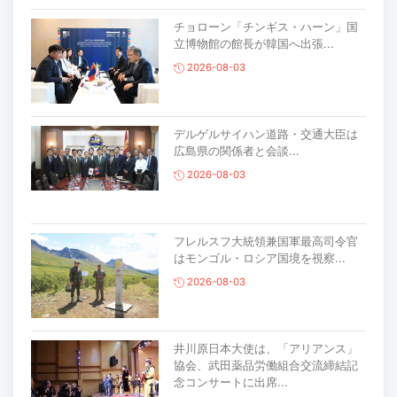
チョローン「チンギス・ハーン」国
立博物館の館長が韓国へ出張...
2026-08-03
デルゲルサイハン道路・交通大臣は
広島県の関係者と会談...
2026-08-03
フレルスフ大統領兼国軍最高司令官
はモンゴル・ロシア国境を視察...
2026-08-03
井川原日本大使は、「アリアンス」
協会、武田薬品労働組合交流締結記
念コンサートに出席...