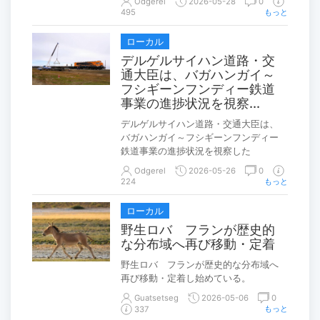
Odgerel
2026-05-28
0
495
もっと
ローカル
デルゲルサイハン道路・交
通大臣は、バガハンガイ～
フシギーンフンディー鉄道
事業の進捗状況を視察...
デルゲルサイハン道路・交通大臣は、
バガハンガイ～フシギーンフンディー
鉄道事業の進捗状況を視察した
Odgerel
2026-05-26
0
224
もっと
ローカル
野生ロバ フランが歴史的
な分布域へ再び移動・定着
野生ロバ フランが歴史的な分布域へ
再び移動・定着し始めている。
Guatsetseg
2026-05-06
0
もっと
337