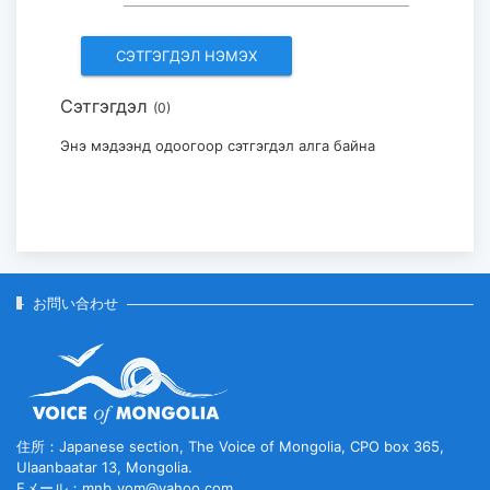
訪問した...
2026-07-29
Сэтгэгдэл
(0)
モンゴル・日本国際美術展「Stars in
Mongolia and Japan」...
Энэ мэдээнд одоогоор сэтгэгдэл алга байна
2026-07-29
お問い合わせ
住所：Japanese section, The Voice of Mongolia, CPO box 365,
Ulaanbaatar 13, Mongolia.
Eメール：mnb_vom@yahoo.com