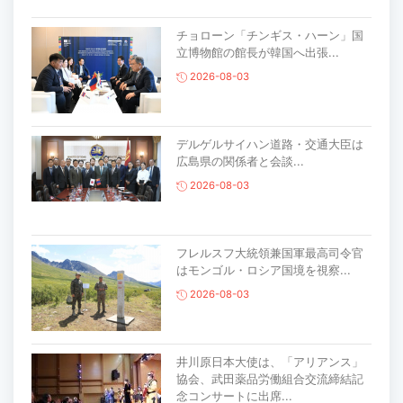
チョローン「チンギス・ハーン」国
立博物館の館長が韓国へ出張...
2026-08-03
デルゲルサイハン道路・交通大臣は
広島県の関係者と会談...
2026-08-03
フレルスフ大統領兼国軍最高司令官
はモンゴル・ロシア国境を視察...
2026-08-03
井川原日本大使は、「アリアンス」
協会、武田薬品労働組合交流締結記
念コンサートに出席...