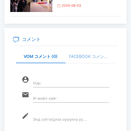
2026-08-03
主要生活必需品の価格が前月比1％上
昇
2026-07-30
コメント
VOM コメント (0)
FACEBOOK コメント (
家畜頭数は約7800万頭に達する見通
し
2026-07-30
account_circle
Нэр:
ロープウェイ建設工事の進捗率は
email
И-мэйл хаяг:
85％に達している...
2026-07-30
mode_edit
Энд сэтгэгдлээ оруулна уу...
フブスグル湖を凡そ5万人の観光客が