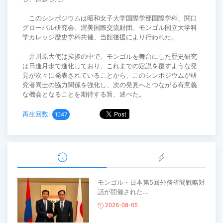
このシンポジウムは昭和女子大学国際学部国際学科、関口
グローバル研究会、渥美国際交流財団、モンゴル国立大学科
学カレッジ歴史学科共催、当館後援により行われた。
井川原大使は挨拶の中で、モンゴルを舞台にした歴史研究
は日進月歩で進化しており、これまでの定説を覆すような発
見が次々に発表されていることから、このシンポジウムが研
究者同士の協力関係を強化し、次の発見へとつながる有意義
な機会となることを期待する旨、述べた。
再生回数:
1047
モンゴル・日本第5回外務省間戦略対
話が開催された...
2026-08-05