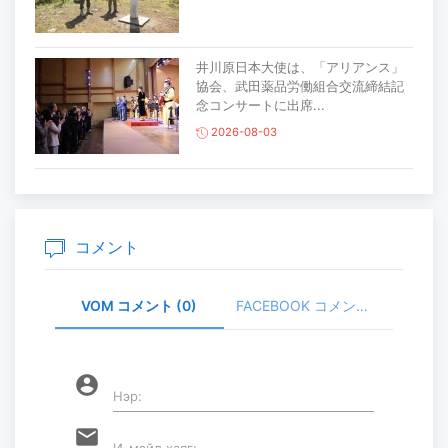
井川原日本大使は、「アリアンス」
協会、武田薬品労働組合交流締結記
念コンサートに出席...
2026-08-03
主要生活必需品の価格が前月比1％上
昇
2026-07-30
コメント
VOM コメント (0)
FACEBOOK コメント (
家畜頭数は約7800万頭に達する見通
し
2026-07-30
account_circle
Нэр:
ロープウェイ建設工事の進捗率は
email