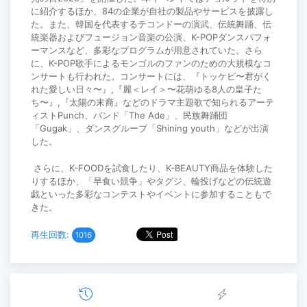
に紹介するほか、84の企業が自社の製品やサービスを披露し
た。また、韓国を代表するテコンドーの演武、伝統舞踊、伝
統楽器およびフュージョン音楽の公演、K-POPダンスパフォ
ーマンスなど、多彩なプログラムが用意されていた。さら
に、K-POP歌手によるモンゴルのファンのための大規模なコ
ンサートも行われた。コンサートには、『トッケビ〜君がく
れた愛しい日々〜』,『麗＜レイ＞〜花萌ゆる8人の皇子た
ち〜』,『太陽の末裔』などのドラマ主題歌で知られるアーテ
ィストPunch、バンド「The Ade」、民族舞踊団
「Gugak」、ダンスグループ「Shining youth」などが出演
した。
さらに、K-FOODを試食したり、K-BEAUTY商品を体験した
りするほか、「早食い競争」やタグジ、輪投げなどの伝統遊
戯といった多彩なコンテストやイベントに参加することもで
きた。
再生回数:
1016