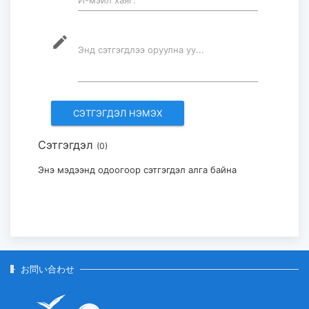
И-мэйл хаяг:
85％に達している...
2026-07-30
mode_edit
Энд сэтгэгдлээ оруулна уу...
フブスグル湖を凡そ5万人の観光客が
訪問した...
2026-07-29
Сэтгэгдэл
(0)
モンゴル・日本国際美術展「Stars in
Mongolia and Japan」...
Энэ мэдээнд одоогоор сэтгэгдэл алга байна
2026-07-29
お問い合わせ