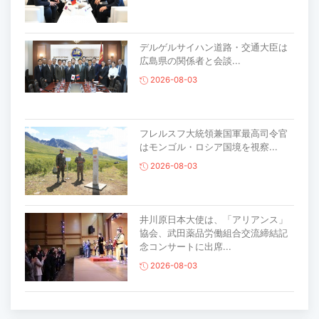
デルゲルサイハン道路・交通大臣は
広島県の関係者と会談...
2026-08-03
フレルスフ大統領兼国軍最高司令官
はモンゴル・ロシア国境を視察...
2026-08-03
井川原日本大使は、「アリアンス」
協会、武田薬品労働組合交流締結記
念コンサートに出席...
2026-08-03
主要生活必需品の価格が前月比1％上
昇