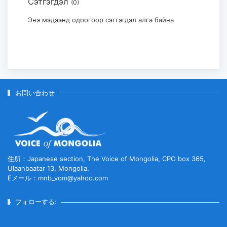
Сэтгэгдэл
(0)
モンゴル・日本国際美術展「Stars in
Mongolia and Japan」...
Энэ мэдээнд одоогоор сэтгэгдэл алга байна
2026-07-29
お問い合わせ
住所：Japanese section, The Voice of Mongolia, CPO box 365,
Ulaanbaatar 13, Mongolia.
Eメール：mnb_vom@yahoo.com
フォローする: