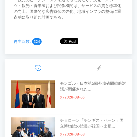
ツ・観光・青年省および関係機関は、サービスの質と標準化
の向上、国際的な広告宣伝の強化、地域インフラの整備に重
点的に取り組む計画である。
再生回数:
324
モンゴル・日本第5回外務省間戦略対
話が開催された...
2026-08-05
チョローン「チンギス・ハーン」国
立博物館の館長が韓国へ出張...
2026-08-03