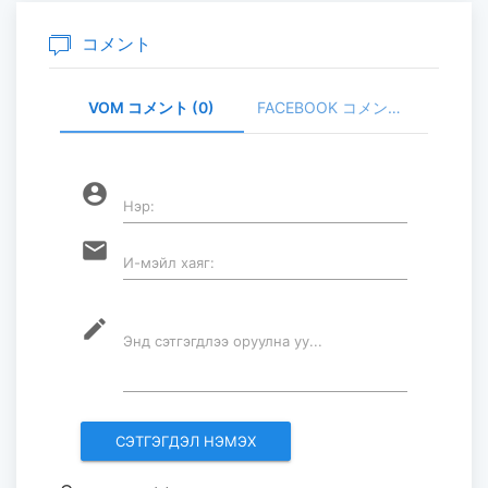
2026-07-30
コメント
VOM コメント (0)
FACEBOOK コメント (
家畜頭数は約7800万頭に達する見通
し
2026-07-30
account_circle
Нэр:
ロープウェイ建設工事の進捗率は
email
И-мэйл хаяг:
85％に達している...
2026-07-30
mode_edit
Энд сэтгэгдлээ оруулна уу...
フブスグル湖を凡そ5万人の観光客が
訪問した...
2026-07-29