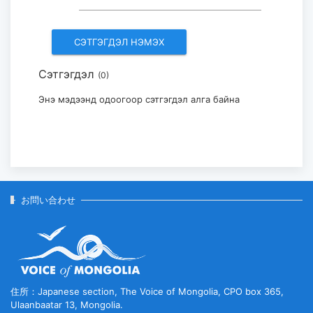
訪問した...
2026-07-29
Сэтгэгдэл
(0)
モンゴル・日本国際美術展「Stars in
Mongolia and Japan」...
Энэ мэдээнд одоогоор сэтгэгдэл алга байна
2026-07-29
お問い合わせ
住所：Japanese section, The Voice of Mongolia, CPO box 365,
Ulaanbaatar 13, Mongolia.