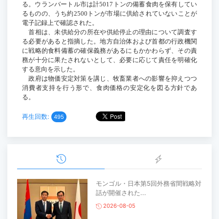
る。ウランバートル市は計
5017
トンの備蓄食肉を保有してい
るものの、うち約
2500
トンが市場に供給されていないことが
電子記録上で確認された。
首相は、未供給分の所在や供給停止の理由について調査す
る必要があると指摘した。地方自治体および首都の行政機関
に戦略的食料備蓄の確保義務があるにもかかわらず、その責
務が十分に果たされないとして、必要に応じて責任を明確化
する意向を示した。
政府は物価安定対策を講じ、牧畜業者への影響を抑えつつ
消費者支持を行う形で、食肉価格の安定化を図る方針であ
る。
再生回数:
495
モンゴル・日本第5回外務省間戦略対
話が開催された...
2026-08-05