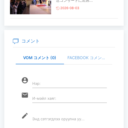
念コンサートに出席...
2026-08-03
主要生活必需品の価格が前月比1％上
昇
2026-07-30
コメント
VOM コメント (0)
FACEBOOK コメント (
家畜頭数は約7800万頭に達する見通
し
2026-07-30
account_circle
Нэр:
ロープウェイ建設工事の進捗率は
email
И-мэйл хаяг:
85％に達している...
2026-07-30
mode_edit
Энд сэтгэгдлээ оруулна уу...
フブスグル湖を凡そ5万人の観光客が