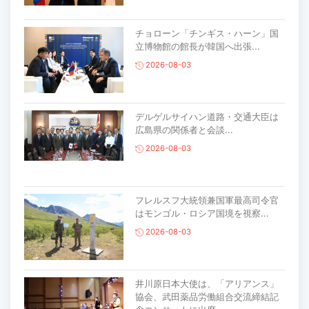
チョローン「チンギス・ハーン」国
立博物館の館長が韓国へ出張...
2026-08-03
デルゲルサイハン道路・交通大臣は
広島県の関係者と会談...
2026-08-03
フレルスフ大統領兼国軍最高司令官
はモンゴル・ロシア国境を視察...
2026-08-03
井川原日本大使は、「アリアンス」
協会、武田薬品労働組合交流締結記