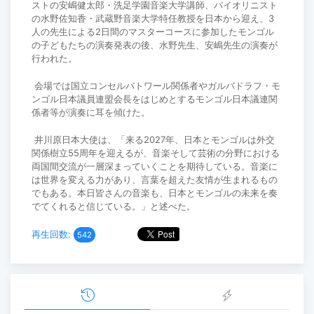
ストの安嶋健太郎・洗足学園音楽大学講師、バイオリニスト
の水野佐知香・武蔵野音楽大学特任教授を日本から迎え、3
人の先生による2日間のマスターコースに参加したモンゴル
の子どもたちの演奏発表の後、水野先生、安嶋先生の演奏が
行われた。
会場では国立コンセルバトワール関係者やガルバドラフ・モ
ンゴル日本議員連盟会長をはじめとするモンゴル日本議連関
係者等が演奏に耳を傾けた。
井川原日本大使は、「来る2027年、日本とモンゴルは外交
関係樹立55周年を迎えるが、音楽そして芸術の分野における
両国間交流が一層深まっていくことを期待している。音楽に
は世界を変える力があり、言葉を超えた友情が生まれるもの
でもある。本日皆さんの音楽も、日本とモンゴルの未来を奏
でてくれると信じている。」と述べた。
再生回数:
542