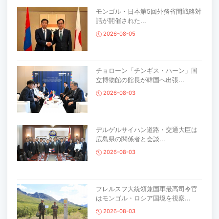
モンゴル・日本第5回外務省間戦略対
話が開催された...
2026-08-05
チョローン「チンギス・ハーン」国
立博物館の館長が韓国へ出張...
2026-08-03
デルゲルサイハン道路・交通大臣は
広島県の関係者と会談...
2026-08-03
フレルスフ大統領兼国軍最高司令官
はモンゴル・ロシア国境を視察...
2026-08-03