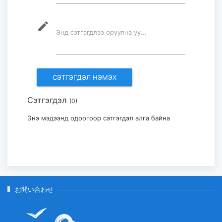
2026-07-30
mode_edit
Энд сэтгэгдлээ оруулна уу...
フブスグル湖を凡そ5万人の観光客が
訪問した...
2026-07-29
Сэтгэгдэл
(0)
モンゴル・日本国際美術展「Stars in
Mongolia and Japan」...
Энэ мэдээнд одоогоор сэтгэгдэл алга байна
2026-07-29
お問い合わせ