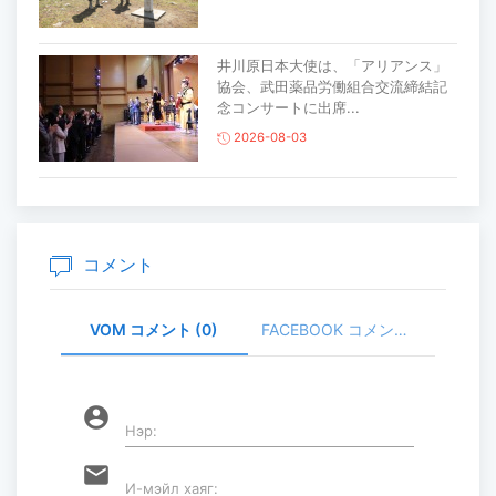
井川原日本大使は、「アリアンス」
協会、武田薬品労働組合交流締結記
念コンサートに出席...
2026-08-03
主要生活必需品の価格が前月比1％上
昇
2026-07-30
コメント
VOM コメント (0)
FACEBOOK コメント (
家畜頭数は約7800万頭に達する見通
し
2026-07-30
account_circle
Нэр:
ロープウェイ建設工事の進捗率は
email
И-мэйл хаяг:
85％に達している...