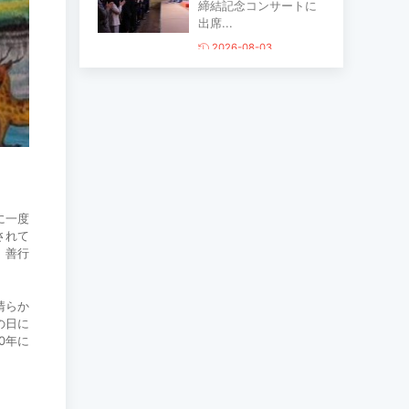
締結記念コンサートに
出席...
2026-08-03
主要生活必需品の価格
が前月比1％上昇
2026-07-30
家畜頭数は約7800万頭
に達する見通し
に一度
されて
2026-07-30
、善行
ロープウェイ建設工事
清らか
の進捗率は85％に達し
の日に
ている...
0年に
2026-07-30