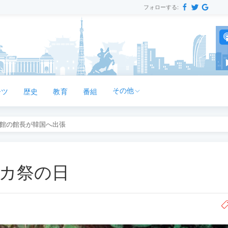
フォローする:
その他
ーツ
歴史
教育
番組
館の館長が韓国へ出張
ーカ祭の日