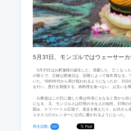
5月31日、モンゴルではウェーサー
5月31日はお釈迦様の誕生した、啓蒙した、亡くなっ
の祭りで、正確な開催日は、旧暦によって毎年異なる。
いた。1990年代から再び祝われるようになったが、20
を行い、悪行を我慢する、肉料理を食べない、お互いを
仏教徒はこの日に施した善は何倍にもなると昔から信じ
になる、又、モンゴル人は灯明の火を人の知性、灯明の
因み、スフバートル広場で、迷走を教えたり、お坊さん達
ユネスコのカレンダーに公式に書かれるようになった。
再生回数:
597