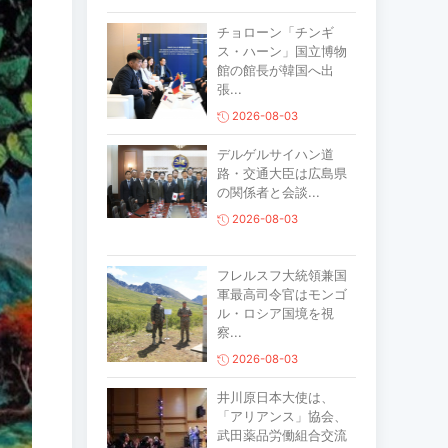
チョローン「チンギ
ス・ハーン」国立博物
館の館長が韓国へ出
張...
2026-08-03
デルゲルサイハン道
路・交通大臣は広島県
の関係者と会談...
2026-08-03
フレルスフ大統領兼国
軍最高司令官はモンゴ
ル・ロシア国境を視
察...
2026-08-03
井川原日本大使は、
「アリアンス」協会、
武田薬品労働組合交流