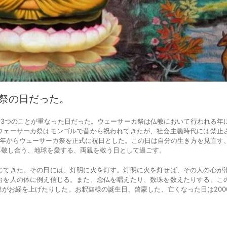
カ祭の日だった。
た3つのことが重なった日だった。ウェーサーカ祭は仏教において行われる年
ウェーサーカ祭はモンゴルで昔から祝われてきたが、社会主義時代には禁止
20年からウェーサーカ祭を正式に祝日とした。この日は自分の生き方を見直す
尊敬し合う、地球を愛する、両親を敬う日として過ごす。
てきた。その日には、灯明に火を灯す。灯明に火を灯せば、その人の心が
台を人の体に例え信じる。また、念仏を唱えたり、数珠を数えたりする。こ
がお経を上げたりした。お釈迦様の誕生日、啓蒙した、亡くなった日は200