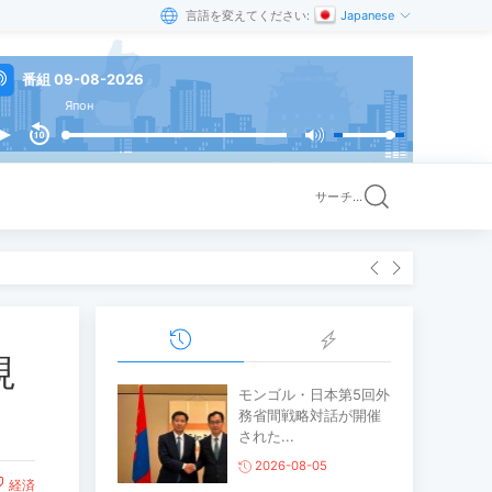
言語を変えてください:
Japanese
番組 09-08-2026
Япон
サーチ...
視
モンゴル・日本第5回外
務省間戦略対話が開催
された...
2026-08-05
経済