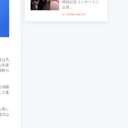
締結記念コンサートに
出席...
2026-08-03
主要生活必需品の価格
が前月比1％上昇
2026-07-30
社は凡
家畜頭数は約7800万頭
を生産
に達する見通し
原料カ
2026-07-30
の8階
して柔
ロープウェイ建設工事
の進捗率は85％に達し
ている...
を表し
2026-07-30
能力は