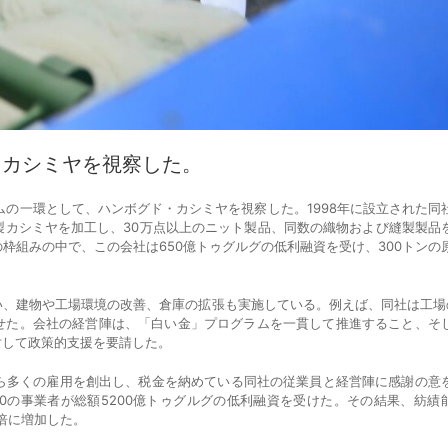
・カシミヤを視察した。
ムの一環として、ハンボグド・カシミヤを視察した。1998年に設立された同
精製カシミヤを加工し、30万点以上のニット製品、同数の織物および縫製製品
枠組みの中で、この会社は650億トゥグルグの低利融資を受け、300トンの
、建物や工場環境の改善、倉庫の拡張も実施している。例えば、同社は工場
せた。会社の経営陣は、「白い金」プログラムを一貫して推進すること、そ
対して政策的支援を要請した。
ら多くの雇用を創出し、税金を納めている同社の従業員と経営陣に感謝の意
0の事業者が総額5200億トゥグルグの低利融資を受けた。その結果、紡績
倍に増加した。