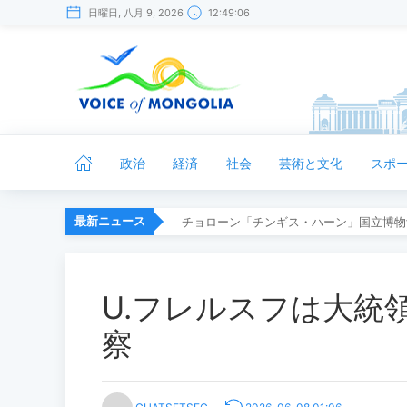
日曜日, 八月 9, 2026
12:49:07
政治
経済
社会
芸術と文化
スポ
最新ニュース
チョローン「チンギス・ハーン」国立博物
U.フレルスフは大統
察