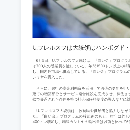
U.フレルスフは大統領はハンボグド
6月5日、U.フレルスフ大統領は、「白い金」プログラ
そ700人の従業員を擁している。年間1500トン以上の
し、国内外市場へ供給している。「白い金」プログラムの
シミヤを購入した。
さらに、銀行の高金利融資を活用して設備の更新を行い
建ての増築部分とサービス複合施設を完成させ、稼働さ
軟で優遇された条件を持つ社会保険料制度の導入などに
U.フレルスフ大統領は、牧畜民や供給者と協力しなが
た。「白い金」プログラムの枠組みのもと、昨年は約10
400トン増加し、精製カシミヤの輸出量は以前と比べて6