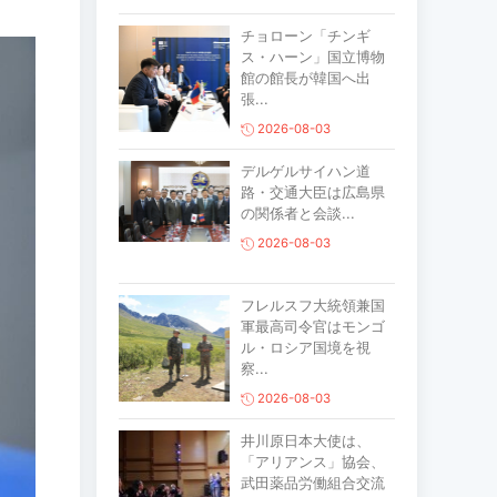
チョローン「チンギ
ス・ハーン」国立博物
館の館長が韓国へ出
張...
2026-08-03
デルゲルサイハン道
路・交通大臣は広島県
の関係者と会談...
2026-08-03
フレルスフ大統領兼国
軍最高司令官はモンゴ
ル・ロシア国境を視
察...
2026-08-03
井川原日本大使は、
「アリアンス」協会、
武田薬品労働組合交流