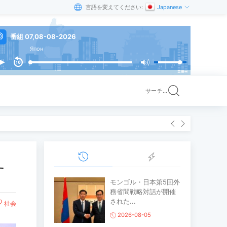
言語を変えてください:
Japanese
番組 07,08-08-2026
Япон
サーチ...
す
モンゴル・日本第5回外
務省間戦略対話が開催
された...
社会
2026-08-05