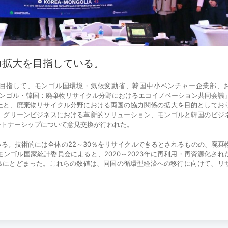
力拡大を目指している。
目指して、モンゴル国環境・気候変動省、韓国中小ベンチャー企業部、
「モンゴル・韓国：廃棄物リサイクル分野におけるエコイノベーション共同会議
上と、廃棄物リサイクル分野における両国の協力関係の拡大を目的としてお
、グリーンビジネスにおける革新的ソリューション、モンゴルと韓国のビジ
ートナーシップについて意見交換が行われた。
る。技術的には全体の22～30％をリサイクルできるとされるものの、廃棄
ンゴル国家統計委員会によると、2020～2023年に再利用・再資源化され
.5％にとどまった。これらの数値は、同国の循環型経済への移行に向けて、リ