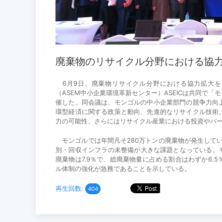
廃棄物のリサイクル分野における協
6月9日、廃棄物リサイクル分野における協力拡大を
（ASEM中小企業環境革新センター
）
ASEICは共同で
催した。同会議は、モンゴルの中小企業部門の競争力向
環型経済に関する政策と動向、先進的なリサイクル技術
力の可能性、さらにはリサイクル産業における投資やパ
モンゴルでは年間凡そ280万トンの廃棄物が発生してい
別・回収インフラの未整備が大きな課題となっている。モ
廃棄物は7.9％で、総廃棄物量に占める割合はわずか6
ル体制の強化が急務であることを示している。
再生回数:
404