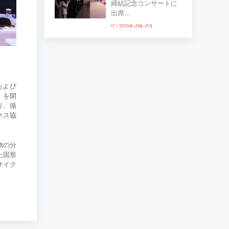
締結記念コンサートに
出席...
2026-08-03
主要生活必需品の価格
が前月比1％上昇
2026-07-30
および
」を開
り、循
家畜頭数は約7800万頭
ネス協
に達する見通し
2026-07-30
物の分
た固形
サイク
ロープウェイ建設工事
の進捗率は85％に達し
ている...
2026-07-30