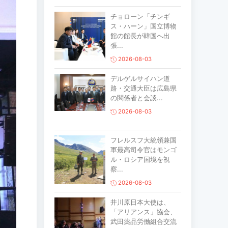
チョローン「チンギ
ス・ハーン」国立博物
館の館長が韓国へ出
張...
2026-08-03
デルゲルサイハン道
路・交通大臣は広島県
の関係者と会談...
2026-08-03
フレルスフ大統領兼国
軍最高司令官はモンゴ
ル・ロシア国境を視
察...
2026-08-03
井川原日本大使は、
「アリアンス」協会、
武田薬品労働組合交流