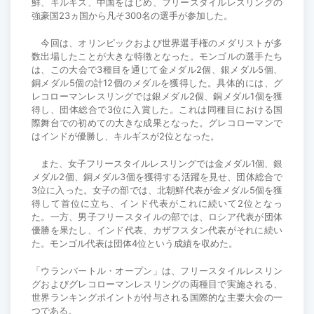
鮮、キルギス、中国をはじめ、フリースタイルレスリングの
強豪国23ヵ国から凡そ300名の選手が参加した。
今回は、オリンピックおよび世界選手権のメダリストが多
数出場したことが大きな特徴となった。モンゴルの選手たち
は、この大会で3種目を通じて金メダル2個、銀メダル5個、
銅メダル5個の計12個のメダルを獲得した。具体的には、グ
レコローマンレスリングでは銀メダル2個、銅メダル1個を獲
得し、団体総合で3位に入賞した。これは同種目における国
際舞台での初めての大きな成果となった。グレコローマンで
はインドが優勝し、キルギスが2位となった。
また、女子フリースタイルレスリングでは金メダル1個、銀
メダル2個、銅メダル3個を獲得する活躍を見せ、団体総合で
3位に入った。女子の部では、北朝鮮代表が金メダル5個を獲
得して首位に立ち、インド代表がこれに続いて2位となっ
た。一方、男子フリースタイルの部では、ロシア代表が団体
優勝を果たし、インド代表、カザフスタン代表がそれに続い
た。モンゴル代表は団体4位という成績を収めた。
「ウランバートル・オープン」は、フリースタイルレスリン
グおよびグレコローマンレスリングの両種目で実施される、
世界ランキングポイントが付与される国際的な主要大会の一
つである。