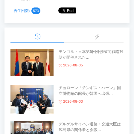
再生回数:
573
モンゴル・日本第5回外務省間戦略対
話が開催された...
2026-08-05
チョローン「チンギス・ハーン」国
立博物館の館長が韓国へ出張...
2026-08-03
デルゲルサイハン道路・交通大臣は
広島県の関係者と会談...