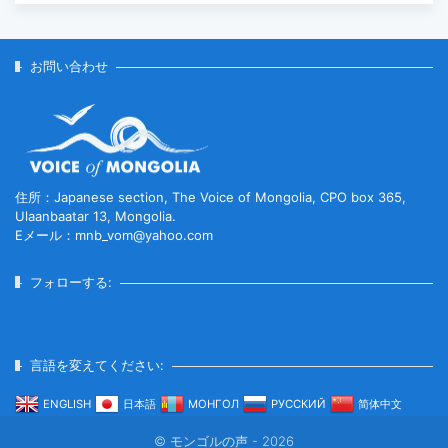
昇
2026-07-30
お問い合わせ
家畜頭数は約7800万頭に達する見通
し
2026-07-30
住所：Japanese section, The Voice of Mongolia, CPO box 365,
Ulaanbaatar 13, Mongolia.
Eメール：mnb_vom@yahoo.com
ロープウェイ建設工事の進捗率は
85％に達している...
フォローする:
2026-07-30
フブスグル湖を凡そ5万人の観光客が
言語を変えてください:
訪問した...
ENGLISH
日本語
МОНГОЛ
РУССКИЙ
简体中文
2026-07-29
© モンゴルの声 - 2026