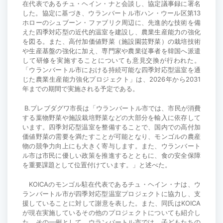
在代表であるチュ・ヘイン・ナと会談し、協定議事録に署名
した。協定に基づき、ウランバートル市ハン・ウール区第13
ホローのシュブーン・ファブリク周辺に、先進的な技術を備
えた四季対応型の近代的温室を建設し、農業生産能力の強化
を図る。また、高付加価値野菜（施設園芸野菜）の栽培技術
や生産基盤の強化に加え、専門家や農業従事者を韓国へ派遣
して研修を実施することについても意見交換が行われた。
「ウランバートル市における持続可能な四季対応型温室を通
じた農業生産能力強化プロジェクト」は、2026年から2031
年までの期間で実施される予定である。
B.プレブダグワ市長は「ウランバートル市では、市民が消費
する葉物野菜や施設栽培野菜などの大部分を輸入に依存して
います。四季対応型温室を整備することで、国内での高付加
価値野菜の需要を満たすことが可能となり、モンゴルの農産
物の競争力向上にも大きく寄与します。また、ウランバート
ル市は市民に優しい政策を推進するとともに、食の安全保障
を重要課題として位置付けています。」と述べた。
KOICAのモンゴル駐在代表であるチュ・ヘイン・ナは、ウ
ランバートル市が四季対応型温室プロジェクトに協力し、支
援していることに対して謝意を表した。また、同氏はKOICA
が現在実施しているその他のプロジェクトについても紹介し
た。その一例として、ウランバートル市では、子どもたちの