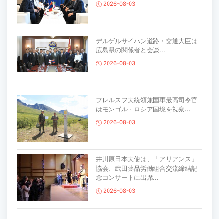
2026-08-03
デルゲルサイハン道路・交通大臣は
広島県の関係者と会談...
2026-08-03
フレルスフ大統領兼国軍最高司令官
はモンゴル・ロシア国境を視察...
2026-08-03
井川原日本大使は、「アリアンス」
協会、武田薬品労働組合交流締結記
念コンサートに出席...
2026-08-03
主要生活必需品の価格が前月比1％上