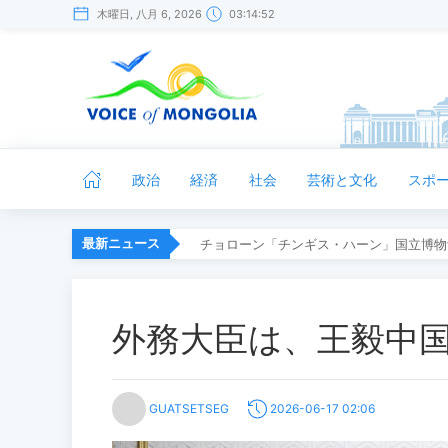
木曜日, 八月 6, 2026
03:14:52
政治
経済
社会
芸術と文化
スポ
最新ニュース
チョローン「チンギス・ハーン」国立博物
外務大臣は、王毅中
GUATSETSEG
2026-06-17 02:06