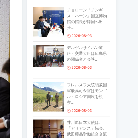
チョローン「チンギ
ス・ハーン」国立博物
館の館長が韓国へ出
張...
2026-08-03
デルゲルサイハン道
路・交通大臣は広島県
の関係者と会談...
2026-08-03
フレルスフ大統領兼国
軍最高司令官はモンゴ
ル・ロシア国境を視
察...
2026-08-03
井川原日本大使は、
「アリアンス」協会、
武田薬品労働組合交流