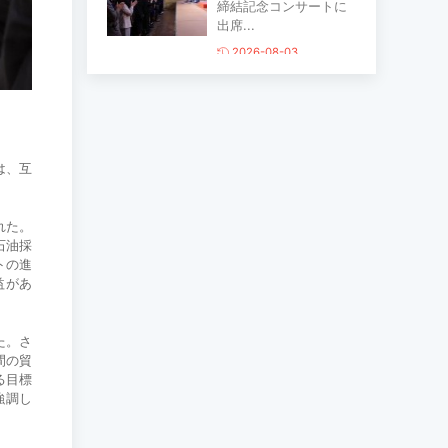
締結記念コンサートに
出席...
2026-08-03
主要生活必需品の価格
が前月比1％上昇
2026-07-30
は、互
家畜頭数は約7800万頭
れた。
に達する見通し
石油採
2026-07-30
トの進
益があ
ロープウェイ建設工事
た。さ
の進捗率は85％に達し
間の貿
ている...
る目標
強調し
2026-07-30