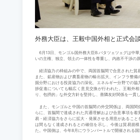
外務大臣は、王毅中国外相と正式会
6月13日、モンゴル国外務大臣B.バタツェツェグは中
いの主権、独立、領土の一体性を尊重し、内政不干渉の
経済協力の枠組みの中で、両国首脳間で合意された貿易
また、鉱産物および農畜産物の輸出拡大、インフラ整備
掘分野における投資協力の深化、エネルギー分野での協
捗促進についても幅広く意見交換が行われた。王毅外相
り、包摂的」な外交方針を堅持し、善隣友好関係を一貫
また、モンゴルと中国の首脳間の外交関係は、両国関係
らに、首脳間で達成された共通理解および合意事項を着
易・経済協力をさらに拡大・発展させる用意があること
は間もなく達成されるとの確信を示し、今後は貿易規模
た。中国側は、今年8月にウランバートルで開催される国