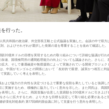
談を行った。
華人民共和国の政治家、外交部長王毅と公式協議を実施した。会談の中で双方
原則、およびそれぞれが選択した発展の道を尊重することを改めて確認した。
額20億米ドルの目標を実現するための取り組みについて詳細な協議が行わ
の加速、国境検問所の通関処理能力の向上についても議論された。さらに、
力拡大、そして優遇融資や無償援助によって実施されている開発プロジェク
は、中国がモンゴルとの関係において「友好的で親密、誠実かつ相互に利
して実践していく考えを表明した。
および協力の方向性を決定づける上で重要な役割を果たしていると強調し
実に実施するため、積極的に協力していく意向を示した。また同氏は、両国
を表明した。さらに、両国首脳が合意した貿易額を200億米ドルに引き上げ
をさらに拡大するため、より大きな目標を設定して取り組む必要があると
連砂漠化対処条約 第17回締約国会議に対して支援を行う意向を表明した。