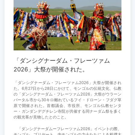
「ダンシグナーダム・フレーツァム
2026」大祭が開催された。
「ダンシグナーダム・フレーツァム2026」大祭が開催され
た。6月27日から28日にかけて、モンゴルの伝統文化、仏教
の「ダンシグナーダム・フレーツァム2026」大祭がウラーン
バータル市から30キロ離れているフイ・ドローン・フダグ草
原で開催された。首都議会、市役所、モンゴル仏教センタ
ー・ガンダンデグチレン寺院が共催する同ナーダム祭を多く
の観光客が見物したとのこと。
「ダンシグナーダムーフレーツァム2026」イベントの際、
モンゴル、ブリヤート、内モンゴルの力士たちによる相撲大