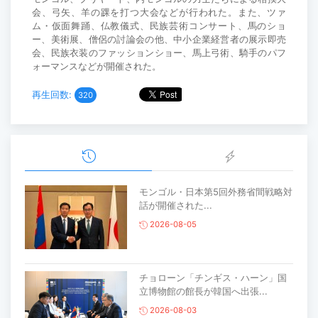
会、弓矢、羊の踝を打つ大会などが行われた。また、ツァ
ム・仮面舞踊、仏教儀式、民族芸術コンサート、馬のショ
ー、美術展、僧侶の討論会の他、中小企業経営者の展示即売
会、民族衣装のファッションショー、馬上弓術、騎手のパフ
ォーマンスなどが開催された。
再生回数:
320
モンゴル・日本第5回外務省間戦略対
話が開催された...
2026-08-05
チョローン「チンギス・ハーン」国
立博物館の館長が韓国へ出張...
2026-08-03