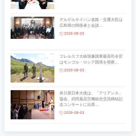
デルゲルサイハン道路・交通大臣は
広島県の関係者と会談...
2026-08-03
フレルスフ大統領兼国軍最高司令官
はモンゴル・ロシア国境を視察...
2026-08-03
井川原日本大使は、「アリアンス」
協会、武田薬品労働組合交流締結記
念コンサートに出席...
2026-08-03
主要生活必需品の価格が前月比1％上
昇