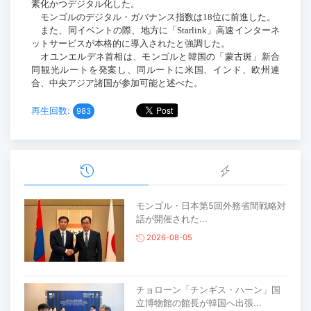
素化かつデジタル化した。
モンゴルのデジタル・ガバナンス指数は
18
位に前進した。
また、同イベントの際、地方に「
Starlink
」高速インターネ
ットサービスが本格的に導入されたと強調した。
オユンエルデネ首相は、モンゴルと韓国の「蒙古斑」新合
同観光ルートを発案し、同ルートに米国、インド、欧州連
合、中央アジア諸国が参加可能と述べた。
再生回数:
983
モンゴル・日本第5回外務省間戦略対
話が開催された...
2026-08-05
チョローン「チンギス・ハーン」国
立博物館の館長が韓国へ出張...