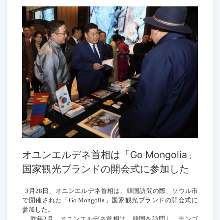
オユンエルデネ首相は「Go Mongolia」
国家観光ブランドの開会式に参加した
3
月
28
日、オユンエルデネ首相は、韓国訪問の際、ソウル市
で開催された「
Go Mongolia
」国家観光ブランドの開会式に
参加した。
昨年
2
月、オユンエルデネ首相は、韓国を訪問し、モンゴ