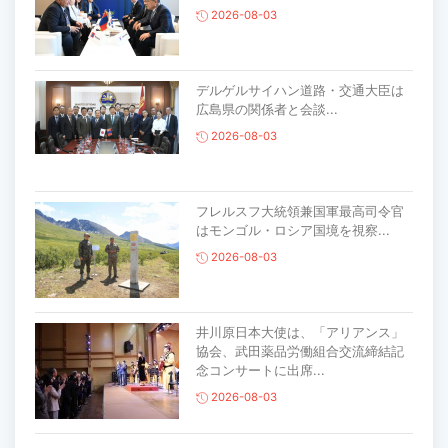
2026-08-03
デルゲルサイハン道路・交通大臣は
広島県の関係者と会談...
2026-08-03
フレルスフ大統領兼国軍最高司令官
はモンゴル・ロシア国境を視察...
2026-08-03
井川原日本大使は、「アリアンス」
協会、武田薬品労働組合交流締結記
念コンサートに出席...
2026-08-03