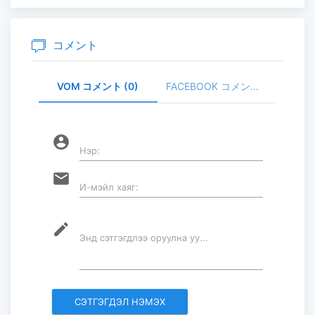
主要生活必需品の価格が前月比1％上
昇
2026-07-30
コメント
VOM コメント (0)
FACEBOOK コメント (
家畜頭数は約7800万頭に達する見通
し
2026-07-30
account_circle
Нэр:
ロープウェイ建設工事の進捗率は
email
И-мэйл хаяг:
85％に達している...
2026-07-30
mode_edit
Энд сэтгэгдлээ оруулна уу...
フブスグル湖を凡そ5万人の観光客が
訪問した...
2026-07-29