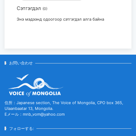
Сэтгэгдэл
(0)
モンゴル・日本国際美術展「Stars in
Mongolia and Japan」...
Энэ мэдээнд одоогоор сэтгэгдэл алга байна
2026-07-29
お問い合わせ
住所：Japanese section, The Voice of Mongolia, CPO box 365,
Ulaanbaatar 13, Mongolia.
Eメール：mnb_vom@yahoo.com
フォローする: