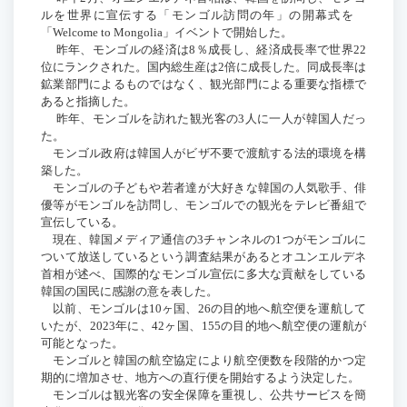
ルを世界に宣伝する「モンゴル訪問の年」の開幕式を
「
Welcome to Mongolia
」イベントで開始した。
昨年、モンゴルの経済は
8
％成長し、経済成長率で世界
22
位にランクされた。国内総生産は
2
倍に成長した。同成長率は
鉱業部門によるものではなく、観光部門による重要な指標で
あると指摘した。
昨年、モンゴルを訪れた観光客の
3
人に一人が韓国人だっ
た。
モンゴル政府は韓国人がビザ不要で渡航する法的環境を構
築した。
モンゴルの子どもや若者達が大好きな韓国の人気歌手、俳
優等がモンゴルを訪問し、モンゴルでの観光をテレビ番組で
宣伝している。
現在、韓国メディア通信の
3
チャンネルの
1
つがモンゴルに
ついて放送しているという調査結果があるとオユンエルデネ
首相が述べ、国際的なモンゴル宣伝に多大な貢献をしている
韓国の国民に感謝の意を表した。
以前、モンゴルは
10
ヶ国、
26
の目的地へ航空便を運航して
いたが、
2023
年に、
42
ヶ国、
155
の目的地へ航空便の運航が
可能となった。
モンゴルと韓国の航空協定により航空便数を段階的かつ定
期的に増加させ、地方への直行便を開始するよう決定した。
モンゴルは観光客の安全保障を重視し、公共サービスを簡