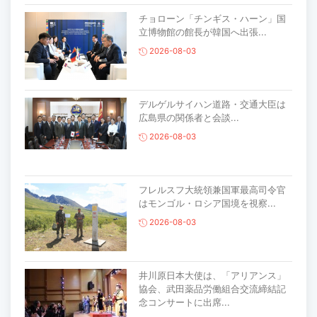
チョローン「チンギス・ハーン」国
立博物館の館長が韓国へ出張...
2026-08-03
デルゲルサイハン道路・交通大臣は
広島県の関係者と会談...
2026-08-03
フレルスフ大統領兼国軍最高司令官
はモンゴル・ロシア国境を視察...
2026-08-03
井川原日本大使は、「アリアンス」
協会、武田薬品労働組合交流締結記
念コンサートに出席...