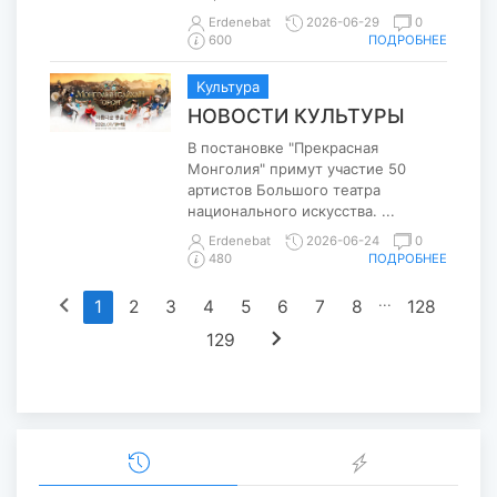
Erdenebat
2026-06-29
0
ПОДРОБНЕЕ
600
Kультура
НОВОСТИ КУЛЬТУРЫ
В постановке "Прекрасная
Монголия" примут участие 50
артистов Большого театра
национального искусства. ...
Erdenebat
2026-06-24
0
ПОДРОБНЕЕ
480
chevron_left
...
1
2
3
4
5
6
7
8
128
chevron_right
129