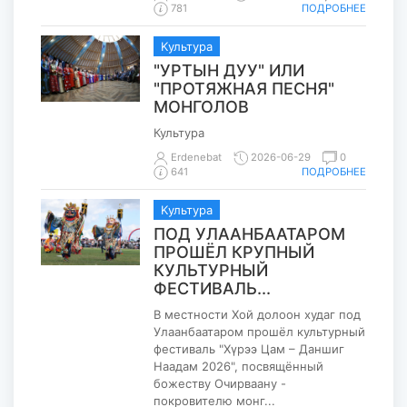
ПОДРОБНЕЕ
781
Kультура
"УРТЫН ДУУ" ИЛИ
"ПРОТЯЖНАЯ ПЕСНЯ"
МОНГОЛОВ
Культура
Erdenebat
2026-06-29
0
ПОДРОБНЕЕ
641
Kультура
ПОД УЛААНБААТАРОМ
ПРОШЁЛ КРУПНЫЙ
КУЛЬТУРНЫЙ
ФЕСТИВАЛЬ...
В местности Хой долоон худаг под
Улаанбаатаром прошёл культурный
фестиваль "Хүрээ Цам – Даншиг
Наадам 2026", посвящённый
божеству Очирваану -
покровителю монг...