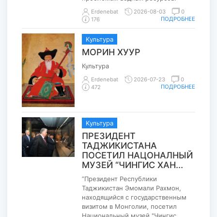
Erdenebat
2026-08-03
0
ПОДРОБНЕЕ
176
Kультура
МОРИН ХУУР
Культура
Erdenebat
2026-07-23
0
ПОДРОБНЕЕ
472
Kультура
ПРЕЗИДЕНТ
ТАДЖИКИСТАНА
ПОСЕТИЛ НАЦОНАЛНЫЙ
МУЗЕЙ “ЧИНГИС ХАН...
”Президент Республики
Таджикистан Эмомали Рахмон,
находящийся с государственным
визитом в Монголии, посетил
Национальный музей "Чингис