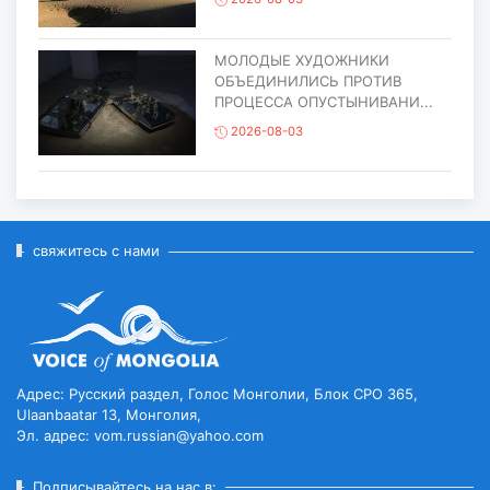
МОЛОДЫЕ ХУДОЖНИКИ
ОБЪЕДИНИЛИСЬ ПРОТИВ
ПРОЦЕССА ОПУСТЫНИВАНИ...
2026-08-03
ЕЩЁ ОДИН ОБЪЕКТ МОНГОЛИИ
ВКЛЮЧЁН В СПИСОК
ВСЕМИРНОГО НАСЛЕД...
свяжитесь с нами
2026-07-27
ГЛАВА ГОСУДАРСТВА ПОСЕТИЛ
ГОРОД ЭРДЭНЭТ ПО СЛУЧАЮ
ЕГО ЮБИЛЕ...
Адрес: Русский раздел, Голос Монголии, Блок CPO 365,
2026-07-27
Ulaanbaatar 13, Монголия,
Эл. адрес: vom.russian@yahoo.com
ЧИСЛЕННОСТЬ ПОГОЛОВЬЯ
СКОТА ДОСТИГЛО 78
Подписывайтесь на нас в: