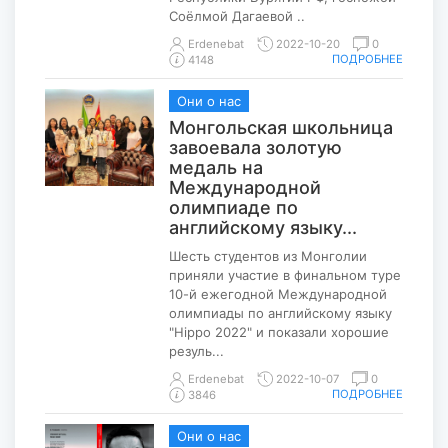
Соёлмой Дагаевой ..
Erdenebat
2022-10-20
0
ПОДРОБНЕЕ
4148
Они о нас
Монгольская школьница
завоевала золотую
медаль на
Международной
олимпиаде по
английскому языку...
Шесть студентов из Монголии
приняли участие в финальном туре
10-й ежегодной Международной
олимпиады по английскому языку
"Hippo 2022" и показали хорошие
резуль...
Erdenebat
2022-10-07
0
ПОДРОБНЕЕ
3846
Они о нас