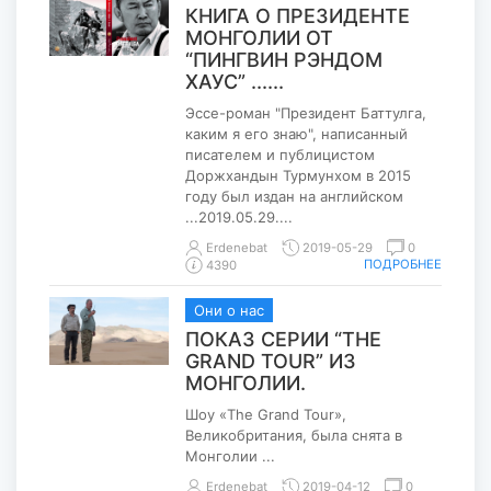
КНИГА О ПРЕЗИДЕНТЕ
МОНГОЛИИ ОТ
“ПИНГВИН РЭНДОМ
ХАУС” ......
Эссе-роман "Президент Баттулга,
каким я его знаю", написанный
писателем и публицистом
Доржхандын Турмунхом в 2015
году был издан на английском
...2019.05.29....
Erdenebat
2019-05-29
0
ПОДРОБНЕЕ
4390
Они о нас
ПОКАЗ СЕРИИ “THE
GRAND TOUR” ИЗ
МОНГОЛИИ.
Шоу «The Grand Tour»,
Великобритания, была снята в
Монголии ...
Erdenebat
2019-04-12
0