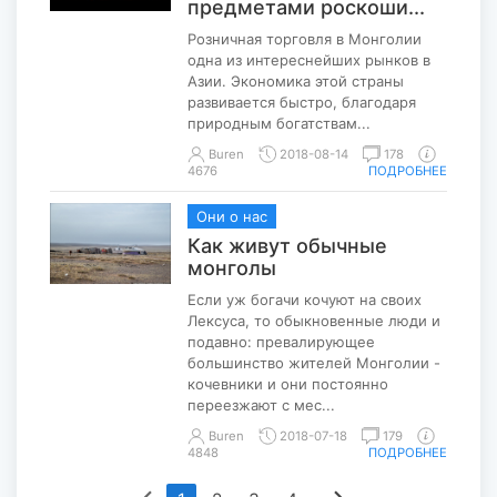
предметами роскоши...
Розничная торговля в Монголии
одна из интереснейших рынков в
Азии. Экономика этой страны
развивается быстро, благодаря
природным богатствам...
Buren
2018-08-14
178
4676
ПОДРОБНЕЕ
Они о нас
Как живут обычные
монголы
Если уж богачи кочуют на своих
Лексуса, то обыкновенные люди и
подавно: превалирующее
большинство жителей Монголии -
кочевники и они постоянно
переезжают с мес...
Buren
2018-07-18
179
4848
ПОДРОБНЕЕ