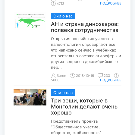
ПОДРОБНЕЕ
4712
Они о нас
АН и страна динозавров:
полвека сотрудничества
Открытия российских ученых в
палеонтологии опровергают все,
что написано сейчас в учебниках
относительно состава атмосферы и
других вопросов докембрийского
пер...
Buren
2018-10-16
233
5606
ПОДРОБНЕЕ
Они о нас
Три вещи, которые в
Монголии делают очень
хорошо
Представитель проекта
“Общественное участие,
общество, стабильность”