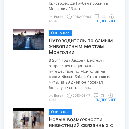
Кристофер де Грубен прожил в
Монголии 13 лет...
Buren
2018-09-04
133
4864
ПОДРОБНЕЕ
Они о нас
Путеводитель по самым
живописным местам
Монголии
В 2014 году Андрей Дехтярук
отправился в одиночное
путешествие по Монголии на
своем Nissan Safari. Стартовав из
Читы, за 29 дней он проехал
большую часть стран...
Buren
2018-08-17
178
4941
ПОДРОБНЕЕ
Они о нас
Новые возможности
инвестиций связанных с