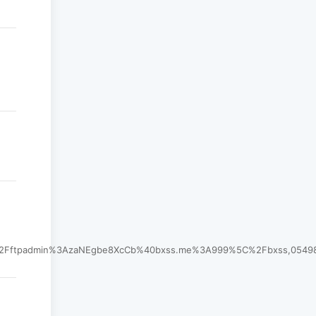
tpadmin%3AzaNEgbe8XcCb%40bxss.me%3A999%5C%2Fbxss,054981