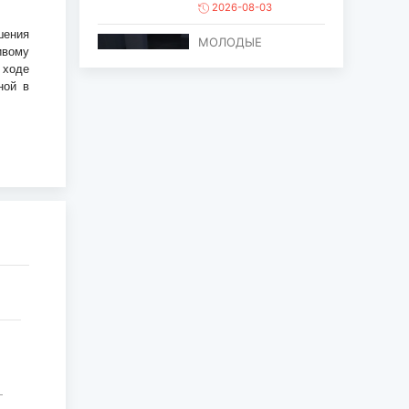
2026-08-03
шения
МОЛОДЫЕ
ивому
ХУДОЖНИКИ
 ходе
ОБЪЕДИНИЛИСЬ
ной в
ПРОТИВ ПРОЦЕССА
ОПУСТЫНИВАНИ...
2026-08-03
ЕЩЁ ОДИН ОБЪЕКТ
МОНГОЛИИ
ВКЛЮЧЁН В СПИСОК
ВСЕМИРНОГО
НАСЛЕД...
2026-07-27
ГЛАВА
ГОСУДАРСТВА
ПОСЕТИЛ ГОРОД
ЭРДЭНЭТ ПО
СЛУЧАЮ ЕГО
ЮБИЛЕ...