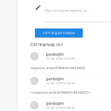
mode_edit
Энд сэтгэгдлээ оруулна уу...
Сэтгэгдлүүд
(281)
pxnbojlm
02 Apr 2019 07:42:38
response.write(9766843*9633402)
pxnbojlm
02 Apr 2019 07:42:38
'+response.write(9766843*9633402)+'
pxnbojlm
02 Apr 2019 07:42:39