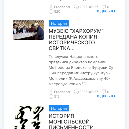
Erdenebat
2026-07-27
0
ПОДРОБНЕЕ
520
История
МУЗЕЮ “ХАРХОРУМ”
ПЕРЕДАНА КОПИЯ
ИСТОРИЧЕСКОГО
СВИТКА...
По случаю Национального
праздника директор компании
Meihodo из Японского Фукуоки Су
Цин передал министру культуры
Монголии Ж.Алдаржавхлану 40-
метровую копию "С...
Erdenebat
2026-07-27
0
ПОДРОБНЕЕ
515
История
ИСТОРИЯ
МОНГОЛЬСКОЙ
ПИСЬМЕННОСТИ.