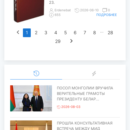
23.
Erdenebat
2026-06-10
0
ПОДРОБНЕЕ
655
chevron_left
...
1
2
3
4
5
6
7
8
28
chevron_right
29
ПОСОЛ МОНГОЛИИ ВРУЧИЛА
ВЕРИТЕЛЬНЫЕ ГРАМОТЫ
ПРЕЗИДЕНТУ БЕЛАР...
2026-08-03
ПРОШЛА КОНСУЛЬТАТИВНАЯ
ВСТРЕЧА МЕЖДУ МИД