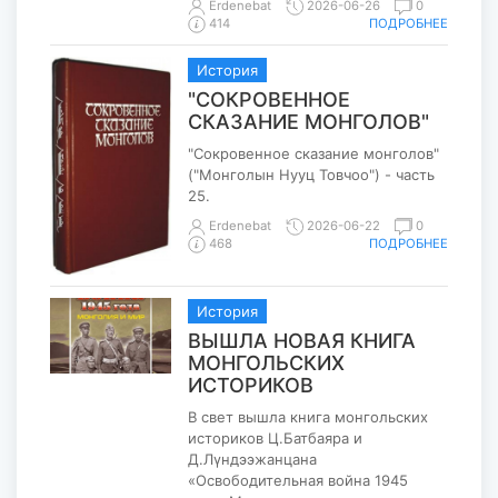
Erdenebat
2026-06-26
0
ПОДРОБНЕЕ
414
История
"СОКРОВЕННОЕ
СКАЗАНИЕ МОНГОЛОВ"
"Сокровенное сказание монголов"
("Монголын Нууц Товчоо") - часть
25.
Erdenebat
2026-06-22
0
ПОДРОБНЕЕ
468
История
ВЫШЛА НОВАЯ КНИГА
МОНГОЛЬСКИХ
ИСТОРИКОВ
В свет вышла книга монгольских
историков Ц.Батбаяра и
Д.Лүндээжанцана
«Освободительная война 1945