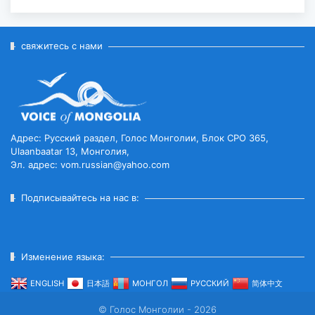
ЕЩЁ ОДИН ОБЪЕКТ МОНГОЛИИ
ВКЛЮЧЁН В СПИСОК
ВСЕМИРНОГО НАСЛЕД...
свяжитесь с нами
2026-07-27
ГЛАВА ГОСУДАРСТВА ПОСЕТИЛ
ГОРОД ЭРДЭНЭТ ПО СЛУЧАЮ
ЕГО ЮБИЛЕ...
Адрес: Русский раздел, Голос Монголии, Блок CPO 365,
2026-07-27
Ulaanbaatar 13, Монголия,
Эл. адрес: vom.russian@yahoo.com
ЧИСЛЕННОСТЬ ПОГОЛОВЬЯ
СКОТА ДОСТИГЛО 78
Подписывайтесь на нас в:
МИЛЛИОНОВ...
2026-07-27
Изменение языка:
ВСТУПИЛ В СИЛУ ВРЕМЕННОЕ
СОГЛАШЕНИЕ МЕЖДУ
ENGLISH
日本語
МОНГОЛ
РУССКИЙ
简体中文
МОНГОЛИЕЙ И ЕАЭС...
© Голос Монголии - 2026
2026-07-27