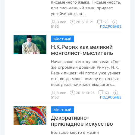
письменного языка. Письменность,
или письменный язык, придает
устойчивость эт...
Buren
2016-11-21
179
5163
ПОДРОБНЕЕ
Местный
Н.К.Рерих как великий
монголист-мыслитель
Начав свою заметку словами: «Где
же огромный древний Рим?», Н.К.
Рерих пишет: «И потом уже узнает
его, когда мало-помалу из тесных
переулков начинает выдвигать...
Buren
2016-10-26
174
5133
ПОДРОБНЕЕ
Местный
Декоративно-
прикладное искусство
Большое место в жизни