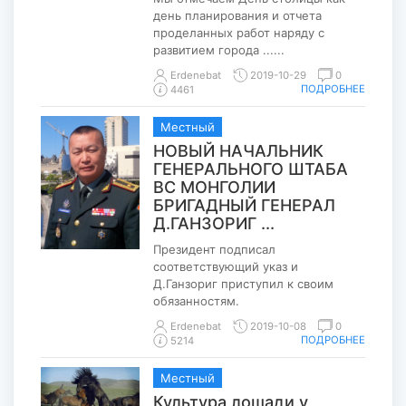
день планирования и отчета
проделанных работ наряду с
развитием города ......
Erdenebat
2019-10-29
0
ПОДРОБНЕЕ
4461
Местный
НОВЫЙ НАЧАЛЬНИК
ГЕНЕРАЛЬНОГО ШТАБА
ВС МОНГОЛИИ
БРИГАДНЫЙ ГЕНЕРАЛ
Д.ГАНЗОРИГ ...
Президент подписал
соответствующий указ и
Д.Ганзориг приступил к своим
обязанностям.
Erdenebat
2019-10-08
0
ПОДРОБНЕЕ
5214
Местный
Культура лошади у