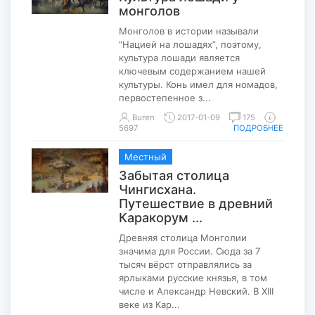
монголов
Монголов в истории называли
“Нацией на лошадях”, поэтому,
культура лошади является
ключевым содержанием нашей
культуры. Конь имел для номадов,
первостепенное з...
Buren
2017-01-09
175
5697
ПОДРОБНЕЕ
Местный
Забытая столица
Чингисхана.
Путешествие в древний
Каракорум ...
Древняя столица Монголии
значима для России. Сюда за 7
тысяч вёрст отправлялись за
ярлыками русские князья, в том
числе и Александр Невский. В XIII
веке из Кар...