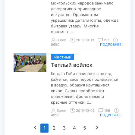
монгольских народов занимало
декоративно-прикладное
искусство. Орнаментом
украшались детали юрты, одежда,
бытовая утварь. Многие
орнамент...
Buren
2016-10-13
197
5650
ПОДРОБНЕЕ
Местный
Теплый войлок
Когда в Гоби начинается ветер,
кажется, весь песок поднимается
в воздух, образуя крутящиеся
вихри. Скалы приобретают
оранжевые, фиолетовые и
красные оттенки, с...
Buren
2016-10-03
159
4990
ПОДРОБНЕЕ
chevron_left
chevron_right
1
2
3
4
5