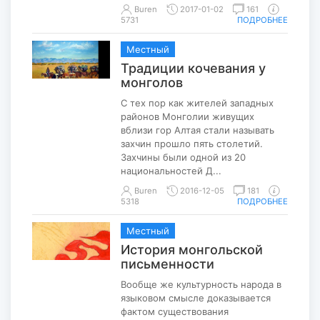
Buren
2017-01-02
161
5731
ПОДРОБНЕЕ
Местный
Традиции кочевания у
монголов
С тех пор как жителей западных
районов Монголии живущих
вблизи гор Алтая стали называть
захчин прошло пять столетий.
Захчины были одной из 20
национальностей Д...
Buren
2016-12-05
181
5318
ПОДРОБНЕЕ
Местный
История монгольской
письменности
Вообще же культурность народа в
языковом смысле доказывается
фактом существования