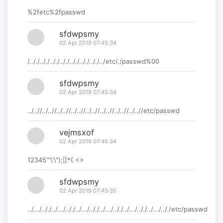
%2fetc%2fpasswd
sfdwpsmy
02 Apr 2019 07:45:34
/.././.././.././.././.././.././.././../etc/./passwd%00
sfdwpsmy
02 Apr 2019 07:45:34
../..//../..//../..//../..//../..//../..//../..//../..//etc/passwd
vejmsxof
02 Apr 2019 07:45:34
12345'"\'\");|]*{ <>
sfdwpsmy
02 Apr 2019 07:45:35
../.../.././../.../.././../.../.././../.../.././../.../.././../.../.././etc/passwd