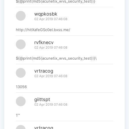
${@print(md5(acunetix_wvs_security_test))}
wqpkosbk
02 Apr 2019 07:46:08
http://hitXafeGSc0eI.bxss.me/
rvfknecv
02 Apr 2019 07:46:08
${@print(md5(acunetix_wvs_security_test))}\
vrtracog
02 Apr 2019 07:46:08
13056
giittspt
02 Apr 2019 07:46:08
1'"
vrtracog