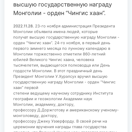
высшую государственную награду
Монголии - орден “Чингис хаан”.
2022.11.28.
23-го ноября администрация Президента
Монголии объявила имена людей, которые
получат высшую государственную награду Монголии -
орден “Чингис хаан”. 24-го ноября, в первый день
первого зимнего месяца по лунному календарю в
Монголии торжественно отметили 860-летний
юбилей Великого Чингис хаана, человека
тысячелетия, выдающегося полководца или День
гордости Монголии. В этот праздничный день
Президент Монголии У.Хурэлсух вручил высшую
государственную награду Монголии - орден “Чингис
хаан” первой
степени ведущему научному сотруднику Института
географии и геоэкологии Академии наук
Монголии, академику, доктору,
профессору Д.Доржготову и американскому ученому-
монголоведу, доктору,
профессору Джеку Уэзерфорду. В своей речи на
церемонии вручения награды глава государства