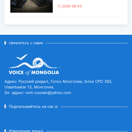
2026-08-03
ЕЩЁ ОДИН ОБЪЕКТ МОНГОЛИИ
ВКЛЮЧЁН В СПИСОК
ВСЕМИРНОГО НАСЛЕД...
2026-07-27
свяжитесь с нами
ГЛАВА ГОСУДАРСТВА ПОСЕТИЛ
ГОРОД ЭРДЭНЭТ ПО СЛУЧАЮ
ЕГО ЮБИЛЕ...
2026-07-27
Адрес: Русский раздел, Голос Монголии, Блок CPO 365,
Ulaanbaatar 13, Монголия,
Эл. адрес: vom.russian@yahoo.com
ЧИСЛЕННОСТЬ ПОГОЛОВЬЯ
СКОТА ДОСТИГЛО 78
МИЛЛИОНОВ...
Подписывайтесь на нас в:
2026-07-27
ВСТУПИЛ В СИЛУ ВРЕМЕННОЕ
Изменение языка: