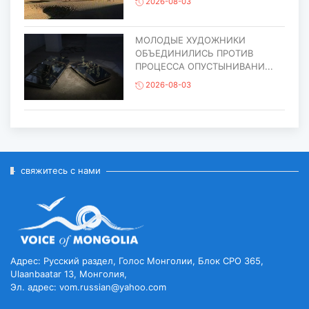
2026-08-03
МОЛОДЫЕ ХУДОЖНИКИ
ОБЪЕДИНИЛИСЬ ПРОТИВ
ПРОЦЕССА ОПУСТЫНИВАНИ...
2026-08-03
ЕЩЁ ОДИН ОБЪЕКТ МОНГОЛИИ
ВКЛЮЧЁН В СПИСОК
ВСЕМИРНОГО НАСЛЕД...
2026-07-27
свяжитесь с нами
ГЛАВА ГОСУДАРСТВА ПОСЕТИЛ
ГОРОД ЭРДЭНЭТ ПО СЛУЧАЮ
ЕГО ЮБИЛЕ...
2026-07-27
Адрес: Русский раздел, Голос Монголии, Блок CPO 365,
Ulaanbaatar 13, Монголия,
Эл. адрес: vom.russian@yahoo.com
ЧИСЛЕННОСТЬ ПОГОЛОВЬЯ
СКОТА ДОСТИГЛО 78