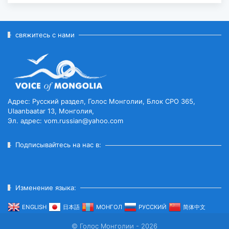
ВКЛЮЧЁН В СПИСОК
ВСЕМИРНОГО НАСЛЕД...
2026-07-27
свяжитесь с нами
ГЛАВА ГОСУДАРСТВА ПОСЕТИЛ
ГОРОД ЭРДЭНЭТ ПО СЛУЧАЮ
ЕГО ЮБИЛЕ...
2026-07-27
Адрес: Русский раздел, Голос Монголии, Блок CPO 365,
Ulaanbaatar 13, Монголия,
Эл. адрес: vom.russian@yahoo.com
ЧИСЛЕННОСТЬ ПОГОЛОВЬЯ
СКОТА ДОСТИГЛО 78
МИЛЛИОНОВ...
Подписывайтесь на нас в:
2026-07-27
ВСТУПИЛ В СИЛУ ВРЕМЕННОЕ
Изменение языка:
СОГЛАШЕНИЕ МЕЖДУ
МОНГОЛИЕЙ И ЕАЭС...
ENGLISH
日本語
МОНГОЛ
РУССКИЙ
简体中文
2026-07-27
© Голос Монголии - 2026