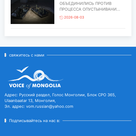
ОБЪЕДИНИЛИСЬ ПРОТИВ
ПРОЦЕССА ОПУСТЫНИВАНИ...
2026-08-03
ЕЩЁ ОДИН ОБЪЕКТ МОНГОЛИИ
ВКЛЮЧЁН В СПИСОК
ВСЕМИРНОГО НАСЛЕД...
2026-07-27
свяжитесь с нами
ГЛАВА ГОСУДАРСТВА ПОСЕТИЛ
ГОРОД ЭРДЭНЭТ ПО СЛУЧАЮ
ЕГО ЮБИЛЕ...
2026-07-27
Адрес: Русский раздел, Голос Монголии, Блок CPO 365,
Ulaanbaatar 13, Монголия,
Эл. адрес: vom.russian@yahoo.com
ЧИСЛЕННОСТЬ ПОГОЛОВЬЯ
СКОТА ДОСТИГЛО 78
МИЛЛИОНОВ...
Подписывайтесь на нас в:
2026-07-27