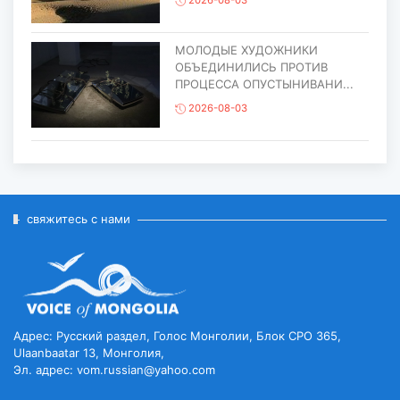
2026-08-03
МОЛОДЫЕ ХУДОЖНИКИ
ОБЪЕДИНИЛИСЬ ПРОТИВ
ПРОЦЕССА ОПУСТЫНИВАНИ...
2026-08-03
ЕЩЁ ОДИН ОБЪЕКТ МОНГОЛИИ
ВКЛЮЧЁН В СПИСОК
ВСЕМИРНОГО НАСЛЕД...
2026-07-27
свяжитесь с нами
ГЛАВА ГОСУДАРСТВА ПОСЕТИЛ
ГОРОД ЭРДЭНЭТ ПО СЛУЧАЮ
ЕГО ЮБИЛЕ...
2026-07-27
Адрес: Русский раздел, Голос Монголии, Блок CPO 365,
Ulaanbaatar 13, Монголия,
Эл. адрес: vom.russian@yahoo.com
ЧИСЛЕННОСТЬ ПОГОЛОВЬЯ
СКОТА ДОСТИГЛО 78