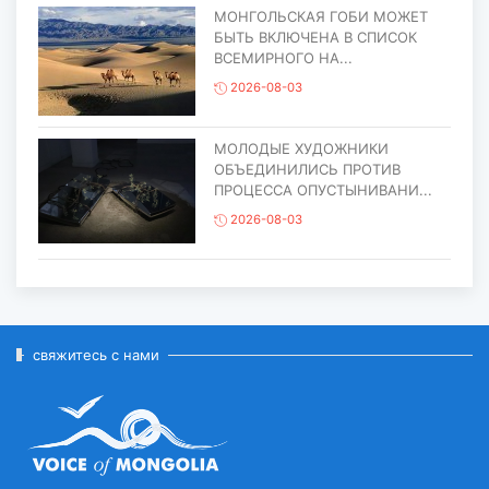
МОНГОЛЬСКАЯ ГОБИ МОЖЕТ
БЫТЬ ВКЛЮЧЕНА В СПИСОК
ВСЕМИРНОГО НА...
2026-08-03
МОЛОДЫЕ ХУДОЖНИКИ
ОБЪЕДИНИЛИСЬ ПРОТИВ
ПРОЦЕССА ОПУСТЫНИВАНИ...
2026-08-03
ЕЩЁ ОДИН ОБЪЕКТ МОНГОЛИИ
ВКЛЮЧЁН В СПИСОК
ВСЕМИРНОГО НАСЛЕД...
2026-07-27
свяжитесь с нами
ГЛАВА ГОСУДАРСТВА ПОСЕТИЛ
ГОРОД ЭРДЭНЭТ ПО СЛУЧАЮ
ЕГО ЮБИЛЕ...
2026-07-27