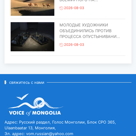
2026-08-03
МОЛОДЫЕ ХУДОЖНИКИ
ОБЪЕДИНИЛИСЬ ПРОТИВ
ПРОЦЕССА ОПУСТЫНИВАНИ...
2026-08-03
ЕЩЁ ОДИН ОБЪЕКТ МОНГОЛИИ
ВКЛЮЧЁН В СПИСОК
ВСЕМИРНОГО НАСЛЕД...
2026-07-27
свяжитесь с нами
ГЛАВА ГОСУДАРСТВА ПОСЕТИЛ
ГОРОД ЭРДЭНЭТ ПО СЛУЧАЮ
ЕГО ЮБИЛЕ...
2026-07-27
Адрес: Русский раздел, Голос Монголии, Блок CPO 365,
Ulaanbaatar 13, Монголия,
Эл. адрес: vom.russian@yahoo.com
ЧИСЛЕННОСТЬ ПОГОЛОВЬЯ