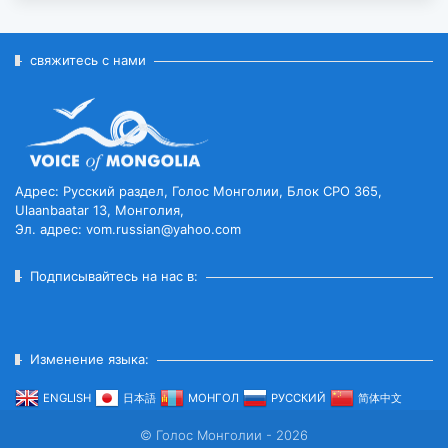
ВКЛЮЧЁН В СПИСОК
ВСЕМИРНОГО НАСЛЕД...
2026-07-27
свяжитесь с нами
ГЛАВА ГОСУДАРСТВА ПОСЕТИЛ
ГОРОД ЭРДЭНЭТ ПО СЛУЧАЮ
ЕГО ЮБИЛЕ...
2026-07-27
Адрес: Русский раздел, Голос Монголии, Блок CPO 365,
Ulaanbaatar 13, Монголия,
Эл. адрес: vom.russian@yahoo.com
ЧИСЛЕННОСТЬ ПОГОЛОВЬЯ
СКОТА ДОСТИГЛО 78
МИЛЛИОНОВ...
Подписывайтесь на нас в:
2026-07-27
ВСТУПИЛ В СИЛУ ВРЕМЕННОЕ
Изменение языка:
СОГЛАШЕНИЕ МЕЖДУ
МОНГОЛИЕЙ И ЕАЭС...
ENGLISH
日本語
МОНГОЛ
РУССКИЙ
简体中文
2026-07-27
© Голос Монголии - 2026