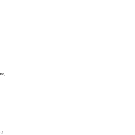
ва,
ь?