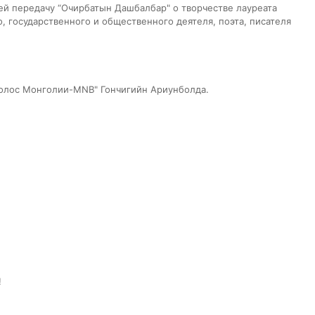
лей передачу “Очирбатын Дашбалбар" о творчестве лауреата
 государственного и общественного деятеля, поэта, писателя
Голос Монголии-MNB" Гончигийн Ариунболда.
!