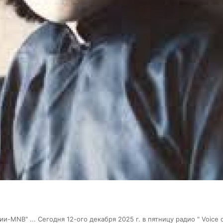
MNB" ... Сегодня 12-ого декабря 2025 г. в пятницу радио " Voice 