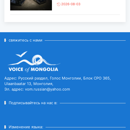
2026-08-03
ЕЩЁ ОДИН ОБЪЕКТ МОНГОЛИИ
ВКЛЮЧЁН В СПИСОК
ВСЕМИРНОГО НАСЛЕД...
2026-07-27
свяжитесь с нами
ГЛАВА ГОСУДАРСТВА ПОСЕТИЛ
ГОРОД ЭРДЭНЭТ ПО СЛУЧАЮ
ЕГО ЮБИЛЕ...
2026-07-27
Адрес: Русский раздел, Голос Монголии, Блок CPO 365,
Ulaanbaatar 13, Монголия,
Эл. адрес: vom.russian@yahoo.com
ЧИСЛЕННОСТЬ ПОГОЛОВЬЯ
СКОТА ДОСТИГЛО 78
МИЛЛИОНОВ...
Подписывайтесь на нас в:
2026-07-27
ВСТУПИЛ В СИЛУ ВРЕМЕННОЕ
Изменение языка: