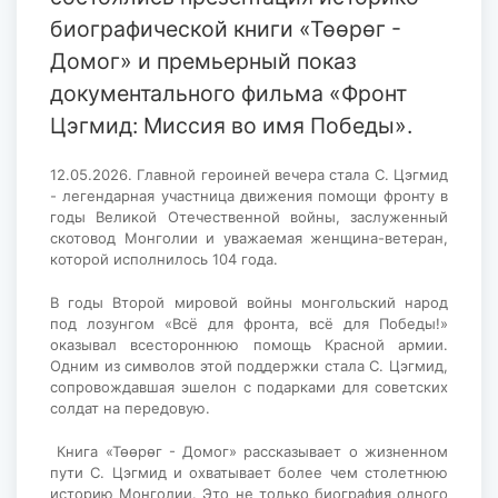
биографической книги «Төөрөг -
Домог» и премьерный показ
документального фильма «Фронт
Цэгмид: Миссия во имя Победы».
12.05.2026. Главной героиней вечера стала С. Цэгмид
- легендарная участница движения помощи фронту в
годы Великой Отечественной войны, заслуженный
скотовод Монголии и уважаемая женщина-ветеран,
которой исполнилось 104 года.
В годы Второй мировой войны монгольский народ
под лозунгом «Всё для фронта, всё для Победы!»
оказывал всестороннюю помощь Красной армии.
Одним из символов этой поддержки стала С. Цэгмид,
сопровождавшая эшелон с подарками для советских
солдат на передовую.
Книга «Төөрөг - Домог» рассказывает о жизненном
пути С. Цэгмид и охватывает более чем столетнюю
историю Монголии. Это не только биография одного