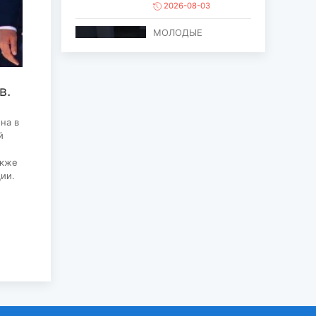
2026-08-03
МОЛОДЫЕ
ХУДОЖНИКИ
ОБЪЕДИНИЛИСЬ
ПРОТИВ ПРОЦЕССА
ОПУСТЫНИВАНИ...
в.
2026-08-03
на в
ЕЩЁ ОДИН ОБЪЕКТ
й
МОНГОЛИИ
ВКЛЮЧЁН В СПИСОК
акже
ВСЕМИРНОГО
ии.
НАСЛЕД...
2026-07-27
ГЛАВА
ГОСУДАРСТВА
ПОСЕТИЛ ГОРОД
ЭРДЭНЭТ ПО
СЛУЧАЮ ЕГО
ЮБИЛЕ...