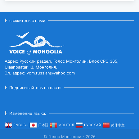
ВКЛЮЧЁН В СПИСОК
ВСЕМИРНОГО НАСЛЕД...
2026-07-27
свяжитесь с нами
ГЛАВА ГОСУДАРСТВА ПОСЕТИЛ
ГОРОД ЭРДЭНЭТ ПО СЛУЧАЮ
ЕГО ЮБИЛЕ...
2026-07-27
Адрес: Русский раздел, Голос Монголии, Блок CPO 365,
Ulaanbaatar 13, Монголия,
Эл. адрес: vom.russian@yahoo.com
ЧИСЛЕННОСТЬ ПОГОЛОВЬЯ
СКОТА ДОСТИГЛО 78
МИЛЛИОНОВ...
Подписывайтесь на нас в:
2026-07-27
ВСТУПИЛ В СИЛУ ВРЕМЕННОЕ
Изменение языка:
СОГЛАШЕНИЕ МЕЖДУ
МОНГОЛИЕЙ И ЕАЭС...
ENGLISH
日本語
МОНГОЛ
РУССКИЙ
简体中文
2026-07-27
© Голос Монголии - 2026