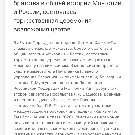
братства и общей истории Монголии
и России, состоялась
торжественная церемония
возложения цветов
В аймаке Дорнод на легендарной земле Халхын-Гол,
ставшей символом мужества, боевого братства и
общей истории Монголии и России, состоялась
торжественная церемония возложения цветов к
мемориалу павшим воинам. В мероприятии приняли
участие заместитель Начальника Главного
управления Пограничных войск Монголии, бригадный
генерал Д.Мунгунжин, советник Посольства
Российской Федерации в Монголии Р.В. Требунский,
второй секретарь Посольства Л.Р. Садыкова, Военный
и военно-воздушный атташе при Посольстве
генерал-майор П.В. Петрунин, а также участники
международной поисковой экспедиции «Халхын-Гол.
Тем больше наша слава 2026». Участники церемонии
почтили память павших героев минутой молчания и
возложили цветы к мемориалу, отдав дань глубокого
уважения мужеству, стойкости и самоотверженности