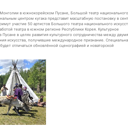
а Монголии в южнокорейском Пусане, Большой театр национальног
нальным центром кугака представит масштабную постановку в сен
примут участие 50 артистов Большого театра национального искусст
работой театра в южном регионе Республики Корея. Культурное
 Пусане в целях развития культурного сотрудничества между двум
ния искусства, получившие международное признание. Специальна
будет отличаться обновлённой сценографией и новаторской