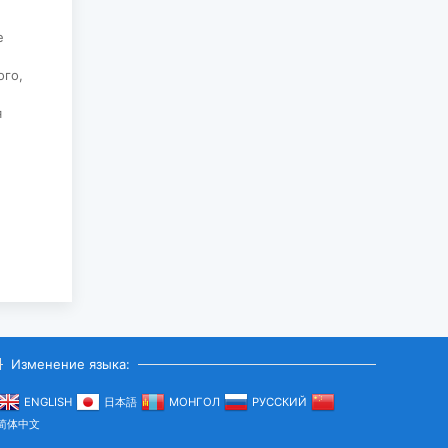
2026-07-27
е
ЧИСЛЕННОСТЬ
ПОГОЛОВЬЯ СКОТА
ого,
ДОСТИГЛО 78
МИЛЛИОНОВ...
я
2026-07-27
ВСТУПИЛ В СИЛУ
ВРЕМЕННОЕ
СОГЛАШЕНИЕ
МЕЖДУ
МОНГОЛИЕЙ И
ЕАЭС...
2026-07-27
МУЗЕЮ “ХАРХОРУМ”
ПЕРЕДАНА КОПИЯ
ИСТОРИЧЕСКОГО
Изменение языка:
СВИТКА...
ENGLISH
日本語
МОНГОЛ
РУССКИЙ
2026-07-27
简体中文