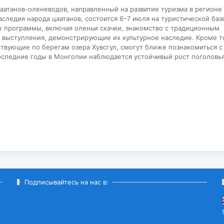
атанов-оленеводов, направленный на развитие туризма в регионе
аследия народа цаатанов, состоится 6–7 июля на туристической баз
ые программы, включая оленьи скачки, знакомство с традиционным
и выступления, демонстрирующие их культурное наследие. Кроме т
ствующие по берегам озера Хувсгул, смогут ближе познакомиться с
последние годы в Монголии наблюдается устойчивый рост поголовь
Подписывайтесь на нас в: