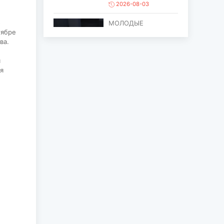
2026-08-03
о
МОЛОДЫЕ
тябре
ХУДОЖНИКИ
ва.
ОБЪЕДИНИЛИСЬ
ПРОТИВ ПРОЦЕССА
я
ОПУСТЫНИВАНИ...
я
2026-08-03
ЕЩЁ ОДИН ОБЪЕКТ
МОНГОЛИИ
ВКЛЮЧЁН В СПИСОК
ВСЕМИРНОГО
НАСЛЕД...
2026-07-27
ГЛАВА
ГОСУДАРСТВА
ПОСЕТИЛ ГОРОД
ЭРДЭНЭТ ПО
СЛУЧАЮ ЕГО
ЮБИЛЕ...