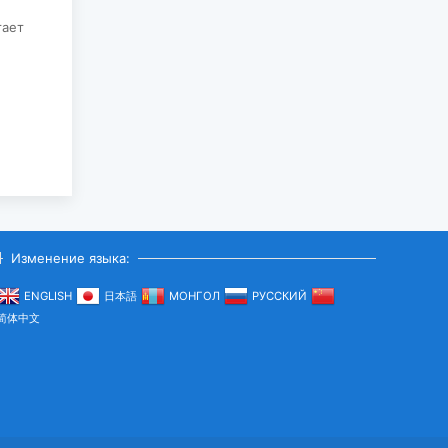
2026-07-27
гает
ЧИСЛЕННОСТЬ
ПОГОЛОВЬЯ СКОТА
ДОСТИГЛО 78
МИЛЛИОНОВ...
2026-07-27
ВСТУПИЛ В СИЛУ
ВРЕМЕННОЕ
СОГЛАШЕНИЕ
МЕЖДУ
МОНГОЛИЕЙ И
ЕАЭС...
Изменение языка:
2026-07-27
ENGLISH
日本語
МОНГОЛ
РУССКИЙ
简体中文
МУЗЕЮ “ХАРХОРУМ”
ПЕРЕДАНА КОПИЯ
ИСТОРИЧЕСКОГО
СВИТКА...
2026-07-27