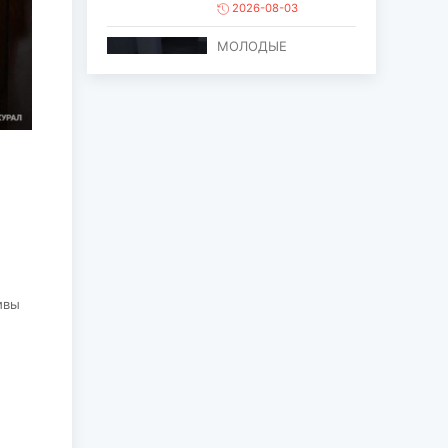
2026-08-03
МОЛОДЫЕ
ХУДОЖНИКИ
ОБЪЕДИНИЛИСЬ
ПРОТИВ ПРОЦЕССА
ОПУСТЫНИВАНИ...
2026-08-03
ЕЩЁ ОДИН ОБЪЕКТ
МОНГОЛИИ
ВКЛЮЧЁН В СПИСОК
ВСЕМИРНОГО
НАСЛЕД...
2026-07-27
ивы
ГЛАВА
ГОСУДАРСТВА
ПОСЕТИЛ ГОРОД
ЭРДЭНЭТ ПО
СЛУЧАЮ ЕГО
ЮБИЛЕ...