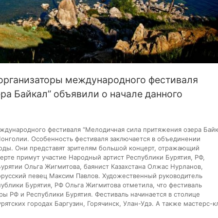
 организаторы международного фестиваля
ра Байкал” объявили о начале данного
еждународного фестиваля “Мелодичная сила притяжения озера Бай
Монголии. Особенность фестиваля заключается в объединении
роды. Они представят зрителям большой концерт, отражающий
церте примут участие Народный артист Республики Бурятия, РФ,
Бурятии Ольга Жигмитова, баянист Казахстана Олжас Нурланов,
русский певец Максим Павлов. Художественный руководитель
блики Бурятия, РФ Ольга Жигмитова отметила, что фестиваль
ры РФ и Республики Бурятия. Фестиваль начинается в столице
рятских городах Баргузин, Горячинск, Улан-Удэ. А также мастерс-к