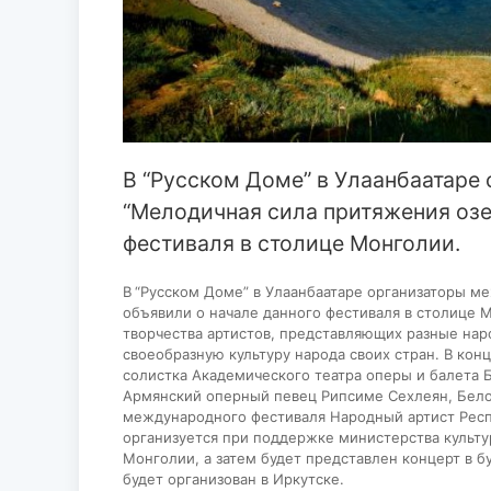
В “Русском Доме” в Улаанбаатаре
“Мелодичная сила притяжения озе
фестиваля в столице Монголии.
В
“Русском Доме” в Улаанбаатаре организаторы м
объявили о начале данного фестиваля в столице 
творчества артистов, представляющих разные на
своеобразную культуру народа своих стран. В кон
солистка Академического театра оперы и балета 
Армянский оперный певец Рипсиме Сехлеян, Бело
международного фестиваля Народный артист Респу
организуется при поддержке министерства культу
Монголии, а затем будет представлен концерт в бу
будет организован в Иркутске.