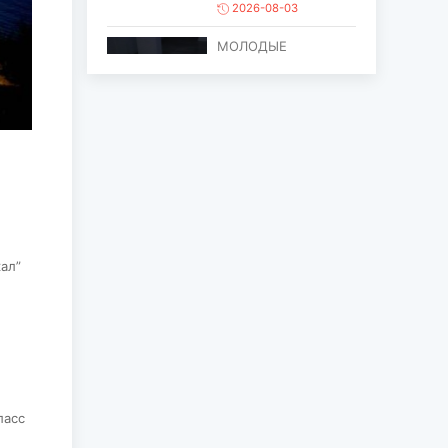
2026-08-03
МОЛОДЫЕ
ХУДОЖНИКИ
ОБЪЕДИНИЛИСЬ
ПРОТИВ ПРОЦЕССА
ОПУСТЫНИВАНИ...
2026-08-03
ЕЩЁ ОДИН ОБЪЕКТ
МОНГОЛИИ
ВКЛЮЧЁН В СПИСОК
ВСЕМИРНОГО
НАСЛЕД...
кал”
2026-07-27
ГЛАВА
ГОСУДАРСТВА
ПОСЕТИЛ ГОРОД
ЭРДЭНЭТ ПО
СЛУЧАЮ ЕГО
ласс
ЮБИЛЕ...